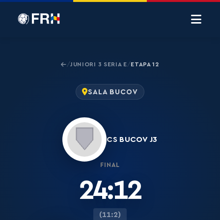
JUNIORI 3 SERIA E
ETAPA 12
/
/
SALA BUCOV
CS BUCOV J3
FINAL
24:12
(11:2)