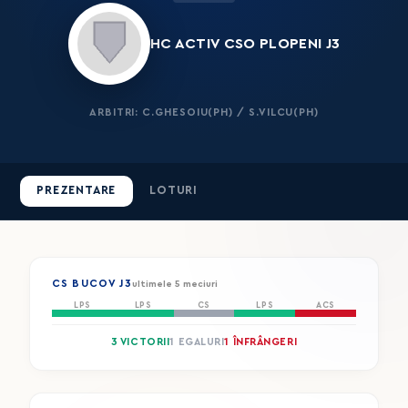
HC ACTIV CSO PLOPENI J3
ARBITRI: C.GHESOIU(PH) / S.VILCU(PH)
PREZENTARE
LOTURI
CS BUCOV J3
ultimele 5 meciuri
LPS
LPS
CS
LPS
ACS
3 VICTORII
1 EGALURI
1 ÎNFRÂNGERI