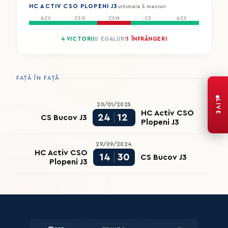
HC ACTIV CSO PLOPENI J3
ultimele 5 meciuri
ACS
CSO
CSM
CS
ACS
4 VICTORII
0 EGALURI
1 ÎNFRÂNGERI
FAȚĂ ÎN FAȚĂ
LIVE
20/01/2025
HC Activ CSO
24
12
CS Bucov J3
Plopeni J3
29/09/2024
HC Activ CSO
14
30
CS Bucov J3
Plopeni J3