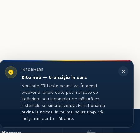
INFORMARE
Site nou — tranziție în curs
Noul site FRH este acum live. În acest
weekend, unele date pot fi afișate cu
întârziere sau incomplet pe măsură ce
sistemele se sincronizează. Funcționarea
revine la normal în cel mai scurt timp. Vă
mulțumim pentru răbdare.