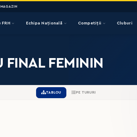
MAGAZIN
e FRH
Echipa Națională
Competiții
Cluburi
U FINAL FEMININ
TABLOU
PE TURURI