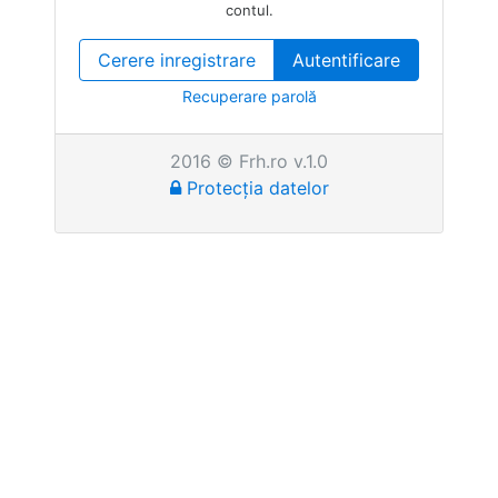
contul.
Cerere inregistrare
Autentificare
Recuperare parolă
2016 © Frh.ro v.1.0
Protecția datelor