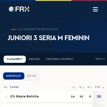
CLASAMENT & REZULTATE
JUNIORI 3 SERIA M FEMININ
CLASAMENT
MECIURI
PROGRAM COMPLET
SERIA M
SIMPLIFICAT
EXTINS
P
ECHIPA
J
V
E
PTS
CS Gloria Bistrita
30
1
16
15
0