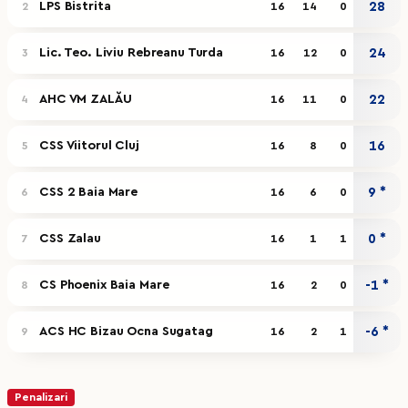
LPS Bistrita
28
2
16
14
0
Lic. Teo. Liviu Rebreanu Turda
24
3
16
12
0
AHC VM ZALĂU
22
4
16
11
0
CSS Viitorul Cluj
16
5
16
8
0
CSS 2 Baia Mare
9 *
6
16
6
0
CSS Zalau
0 *
7
16
1
1
CS Phoenix Baia Mare
-1 *
8
16
2
0
ACS HC Bizau Ocna Sugatag
-6 *
9
16
2
1
Penalizari