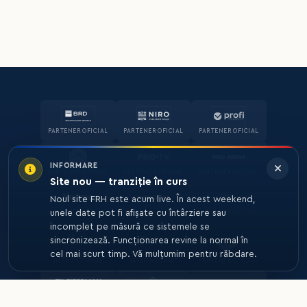
PARTENER OFICIAL
PARTENER OFICIAL
PARTENER OFICIAL
INFORMARE
PARTENER OFICIAL
PARTENER OFICIAL
PARTENER OFICIAL
Site nou — tranziție în curs
Noul site FRH este acum live. În acest weekend,
unele date pot fi afișate cu întârziere sau
PARTENER OFICIAL
PARTENER OFICIAL
PARTENER OFICIAL
incomplet pe măsură ce sistemele se
sincronizează. Funcționarea revine la normal în
cel mai scurt timp. Vă mulțumim pentru răbdare.
PARTENER
PARTENER
INSTITUȚIONAL
INSTITUȚIONAL
PARTENER OFICIAL
PARTENER TEHNIC
PARTENER TEHNIC
PARTENER TEHNIC