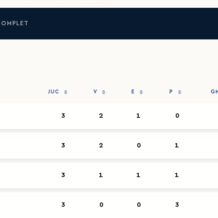
COMPLET
JUC
V
E
P
G
3
2
1
0
3
2
0
1
3
1
1
1
3
0
0
3