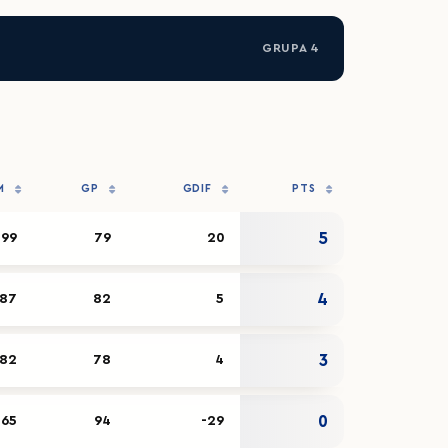
GRUPA 4
M
GP
GDIF
PTS
5
99
79
20
4
87
82
5
3
82
78
4
0
65
94
-29