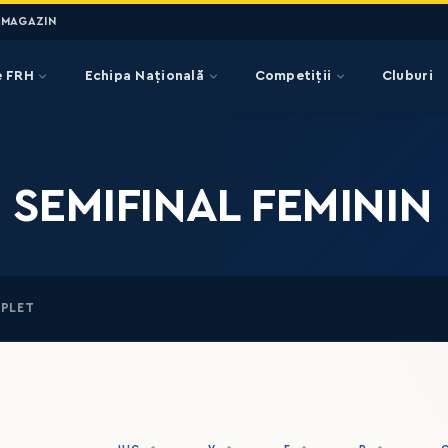
MAGAZIN
e FRH
Echipa Națională
Competiții
Cluburi
U SEMIFINAL FEMININ
PLET