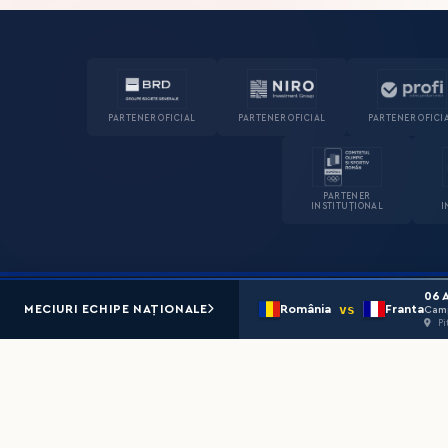
PARTENER OFICIAL
PARTENER OFICIAL
PARTENER OFICI
PARTENER
INSTITUȚIONAL
I
06 
vs
MECIURI ECHIPE NAȚIONALE
România
Franta
Pi
Federația Română de Handbal