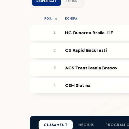
SIMPLIFICAT
EXTINS
POS.
ECHIPA
HC Dunarea Braila J1F
1
CS Rapid Bucuresti
2
ACS Transilvania Brasov
3
CSM Slatina
4
CLASAMENT
MECIURI
PROGRAM 