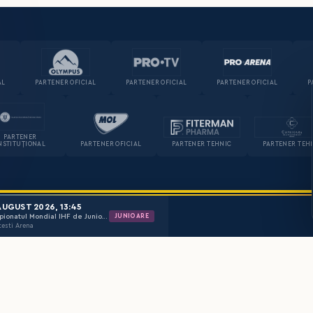
AL
PARTENER OFICIAL
PARTENER OFICIAL
PARTENER OFICIAL
P
PARTENER
NSTITUȚIONAL
PARTENER OFICIAL
PARTENER TEHNIC
PARTENER TEH
AUGUST 2026, 13:45
JUNIOARE
Campionatul Mondial IHF de Junioare (U18) – Romania 2026 Jocuri clasament 9-16
testi Arena
LINK-URI UTILE
INFORMAȚII
Presa
Știri
Branding FRH
Comunicate
Calendar
Achiziții publice