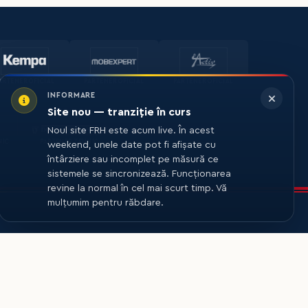
ARTENER OFICIAL
PARTENER OFICIAL
PARTENER OFICIAL
INFORMARE
Site nou — tranziție în curs
Noul site FRH este acum live. În acest
NIC
PARTENER TEHNIC
weekend, unele date pot fi afișate cu
întârziere sau incomplet pe măsură ce
sistemele se sincronizează. Funcționarea
revine la normal în cel mai scurt timp. Vă
mulțumim pentru răbdare.
CONTACT
Aviator Marin Popa,
București, Sector 1