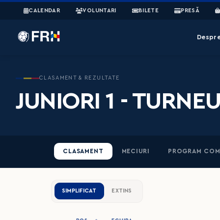
CALENDAR
VOLUNTARI
BILETE
PRESĂ
Despr
CLASAMENT & REZULTATE
JUNIORI 1 - TURNE
CLASAMENT
MECIURI
PROGRAM COM
SIMPLIFICAT
EXTINS