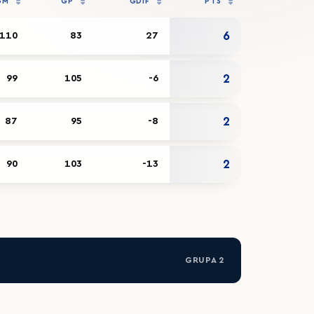
GM
GP
GDIF
PTS
6
110
83
27
2
99
105
-6
2
87
95
-8
2
90
103
-13
GRUPA 2