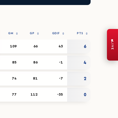
GM
GP
GDIF
PTS
LIVE
6
109
66
43
4
85
86
-1
2
74
81
-7
0
77
112
-35