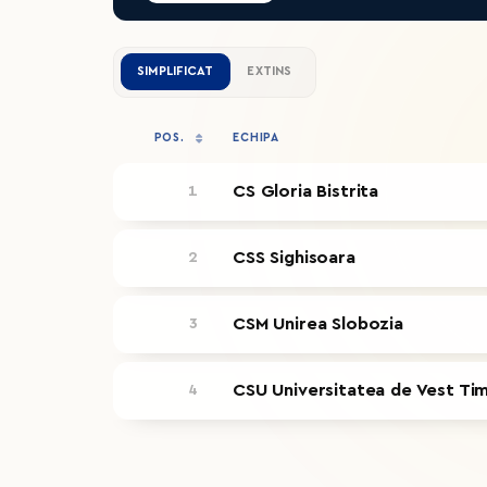
SIMPLIFICAT
EXTINS
POS.
ECHIPA
CS Gloria Bistrita
1
CSS Sighisoara
2
CSM Unirea Slobozia
3
CSU Universitatea de Vest Ti
4