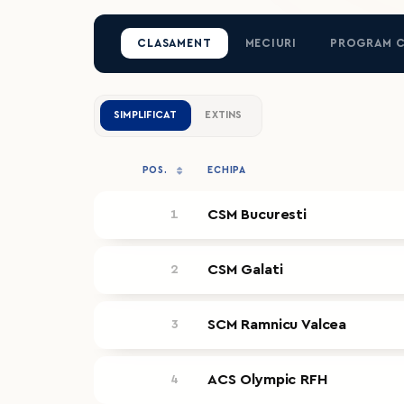
CLASAMENT
MECIURI
PROGRAM 
SIMPLIFICAT
EXTINS
POS.
ECHIPA
CSM Bucuresti
1
CSM Galati
2
SCM Ramnicu Valcea
3
ACS Olympic RFH
4