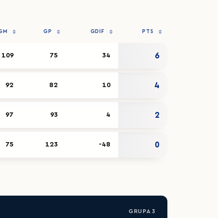
GM
GP
GDIF
PTS
6
109
75
34
4
92
82
10
2
97
93
4
0
75
123
-48
GRUPA 3