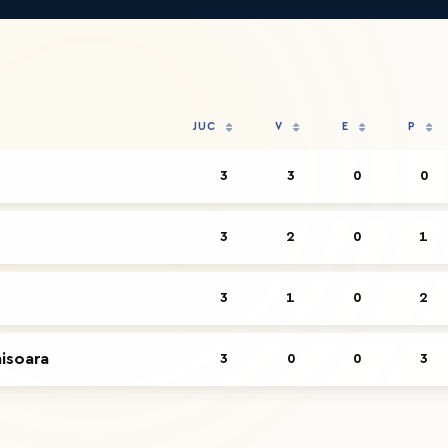
JUC
V
E
P
3
3
0
0
3
2
0
1
3
1
0
2
misoara
3
0
0
3