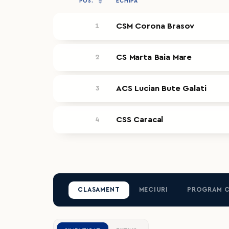
POS.
ECHIPA
CSM Corona Brasov
1
CS Marta Baia Mare
2
ACS Lucian Bute Galati
3
CSS Caracal
4
CLASAMENT
MECIURI
PROGRAM 