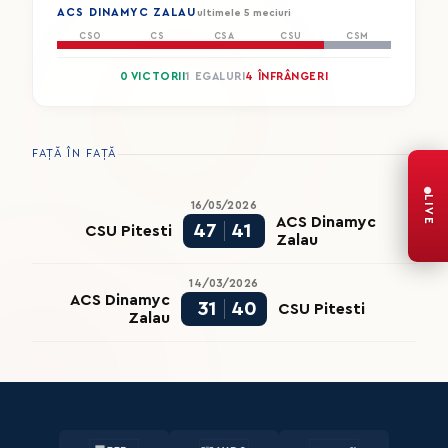
ACS DINAMYC ZALAU
ultimele 5 meciuri
CSO
CS
CSA
CSU
CSM
0 VICTORII
1 EGALURI
4 ÎNFRÂNGERI
FAȚĂ ÎN FAȚĂ
LIVE
16/05/2026
ACS Dinamyc
47
41
CSU Pitesti
Zalau
14/03/2026
ACS Dinamyc
31
40
CSU Pitesti
Zalau