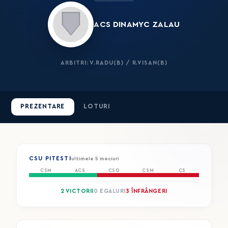
ACS DINAMYC ZALAU
ARBITRI: V.RADU(B) / R.VISAN(B)
PREZENTARE
LOTURI
CSU PITESTI
ultimele 5 meciuri
CSM
ACS
CSO
CSM
CS
2 VICTORII
0 EGALURI
3 ÎNFRÂNGERI