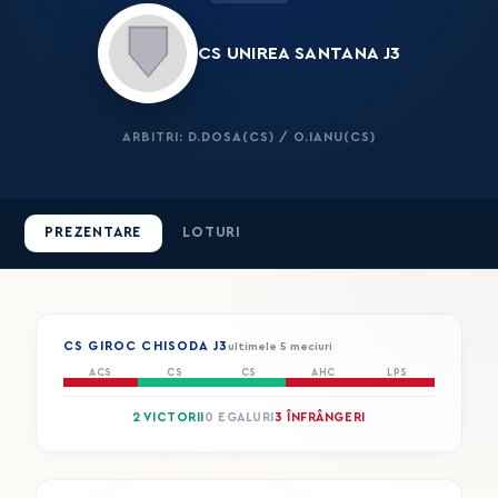
CS UNIREA SANTANA J3
ARBITRI: D.DOSA(CS) / O.IANU(CS)
PREZENTARE
LOTURI
CS GIROC CHISODA J3
ultimele 5 meciuri
ACS
CS
CS
AHC
LPS
2 VICTORII
0 EGALURI
3 ÎNFRÂNGERI