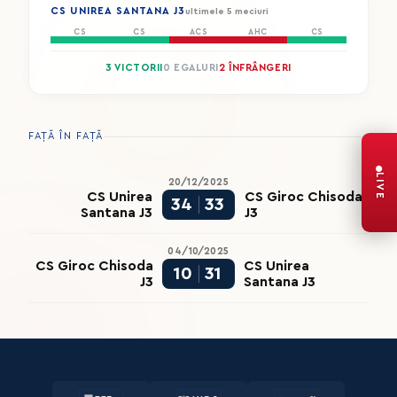
CS UNIREA SANTANA J3
ultimele 5 meciuri
CS
CS
ACS
AHC
CS
3 VICTORII
0 EGALURI
2 ÎNFRÂNGERI
FAȚĂ ÎN FAȚĂ
LIVE
20/12/2025
CS Unirea
CS Giroc Chisoda
34
33
Santana J3
J3
04/10/2025
CS Giroc Chisoda
CS Unirea
10
31
J3
Santana J3