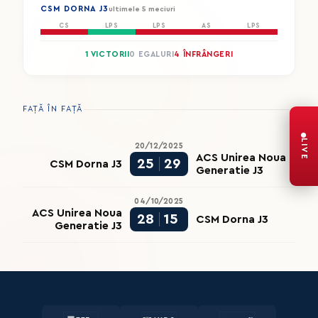
CSM DORNA J3
ultimele 5 meciuri
CS
LPS
LPS
AS
LPS
1 VICTORII
0 EGALURI
4 ÎNFRÂNGERI
FAȚĂ ÎN FAȚĂ
LIVE
20/12/2025
ACS Unirea Noua
25
29
CSM Dorna J3
Generatie J3
04/10/2025
ACS Unirea Noua
28
15
CSM Dorna J3
Generatie J3