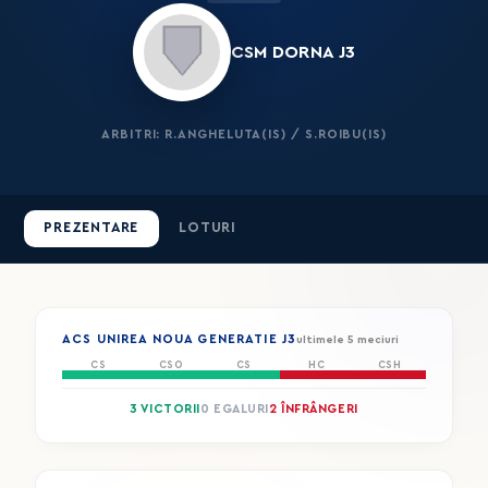
CSM DORNA J3
ARBITRI: R.ANGHELUTA(IS) / S.ROIBU(IS)
PREZENTARE
LOTURI
ACS UNIREA NOUA GENERATIE J3
ultimele 5 meciuri
CS
CSO
CS
HC
CSH
3 VICTORII
0 EGALURI
2 ÎNFRÂNGERI