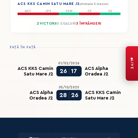
ACS KKS CAMIN SATU MARE J2
ultimele 5 meciuri
AHC
LPS
CSM
CS
CS
2 VICTORII
0 EGALURI
3 ÎNFRÂNGERI
FAȚĂ ÎN FAȚĂ
LIVE
01/02/2026
ACS KKS Camin
ACS Alpha
26
17
Satu Mare J2
Oradea J2
05/10/2025
ACS Alpha
ACS KKS Camin
28
26
Oradea J2
Satu Mare J2