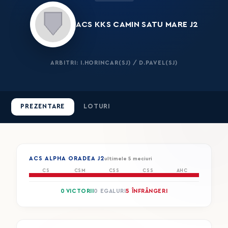
ACS KKS CAMIN SATU MARE J2
ARBITRI: I.HORINCAR(SJ) / D.PAVEL(SJ)
PREZENTARE
LOTURI
ACS ALPHA ORADEA J2
ultimele 5 meciuri
CS
CSM
CSS
CSS
AHC
0 VICTORII
0 EGALURI
5 ÎNFRÂNGERI