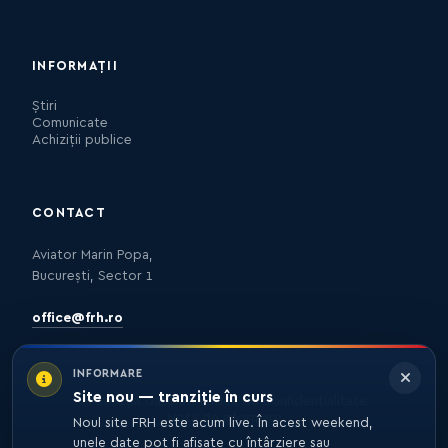
INFORMAȚII
Știri
Comunicate
Achiziții publice
CONTACT
Aviator Marin Popa,
București, Sector 1
office@frh.ro
INFORMARE
Site nou — tranziție în curs
Protecția datelor
Politica de confidențialitate
Nota de informare
Noul site FRH este acum live. În acest weekend,
unele date pot fi afișate cu întârziere sau