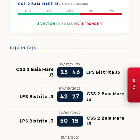
CSS 2 BAIA MARE J3
ultimele 5 meciuri
CSS
CS
ACS
CS
CSS
3 VICTORII
0 EGALURI
2 ÎNFRÂNGERI
FAȚĂ ÎN FAȚĂ
19/12/2025
CSS 2 Baia Mare
25
46
LPS Bistrita J3
J3
LIVE
04/10/2025
CSS 2 Baia Mare
42
27
LPS Bistrita J3
J3
12/02/2022
CSS 2 Baia Mare
50
15
LPS Bistrita J3
J3
13/11/2021