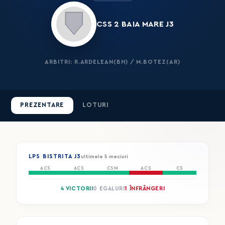
CSS 2 BAIA MARE J3
ARBITRI: R.ARDELEAN(BH) / M.BOTEZ(AR)
PREZENTARE
LOTURI
LPS BISTRITA J3
ultimele 5 meciuri
ACS
ACS
CSM
ACS
CS
4 VICTORII
0 EGALURI
1 ÎNFRÂNGERI