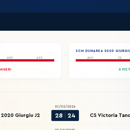
SCM DUNAREA 2020 GIURGIU
AHC
ACS
AHC
CS
ÂNGERI
0 VIC
01/02/2026
28
24
2020 Giurgiu J2
CS Victoria Tand