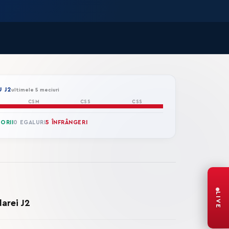
 J2
ultimele 5 meciuri
CSM
CSS
CSS
TORII
0 EGALURI
5 ÎNFRÂNGERI
LIVE
arei J2