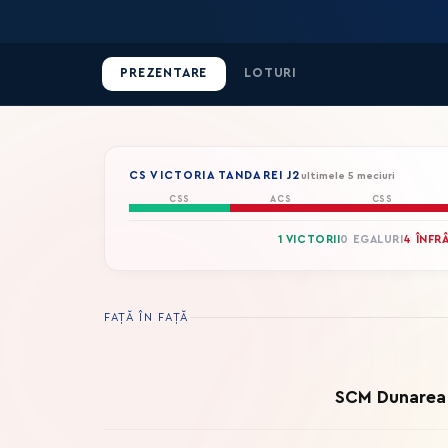
PREZENTARE
LOTURI
CS VICTORIA TANDAREI J2
ultimele 5 meciuri
CSS
ACS
CSS
1 VICTORII
0 EGALURI
4 ÎNFR
FAȚĂ ÎN FAȚĂ
SCM Dunarea 