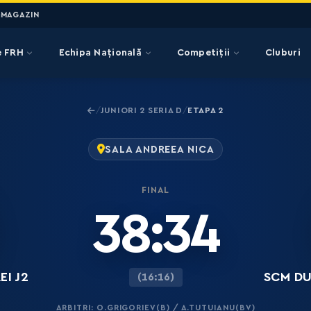
MAGAZIN
e FRH
Echipa Națională
Competiții
Cluburi
JUNIORI 2 SERIA D
ETAPA 2
/
/
SALA ANDREEA NICA
FINAL
38:34
EI J2
SCM DU
(16:16)
ARBITRI: O.GRIGORIEV(B) / A.TUTUIANU(BV)