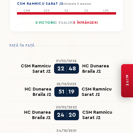
CSM RAMNICU SARAT J2
ultimele 5 meciuri
CSM
CSS
CS
CS
LPS
0 VICTORII
0 EGALURI
5 ÎNFRÂNGERI
FAȚĂ ÎN FAȚĂ
01/02/2026
CSM Ramnicu
HC Dunarea
22
48
Sarat J2
Braila J2
LIVE
05/10/2025
HC Dunarea
CSM Ramnicu
51
19
Braila J2
Sarat J2
20/02/2022
HC Dunarea
CSM Ramnicu
24
20
Braila J2
Sarat J2
24/10/2021