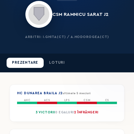
CSM RAMNICU SARAT J2
ARBITRI: I.GHITA(CT) / A.HODOROGEA(CT)
PREZENTARE
LOTURI
HC DUNAREA BRAILA J2
ultimele 5 meciuri
AHC
ACS
LPS
CSM
CS
3 VICTORII
0 EGALURI
2 ÎNFRÂNGERI