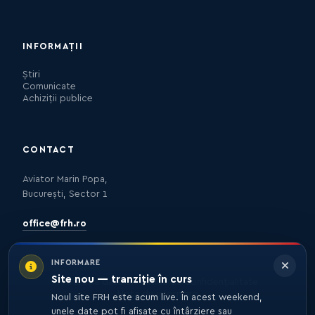
INFORMAȚII
Știri
Comunicate
Achiziții publice
CONTACT
Aviator Marin Popa,
București, Sector 1
office@frh.ro
INFORMARE
Site nou — tranziție în curs
Protecția datelor
Politica de confidențialitate
Nota de informare
Noul site FRH este acum live. În acest weekend,
unele date pot fi afișate cu întârziere sau