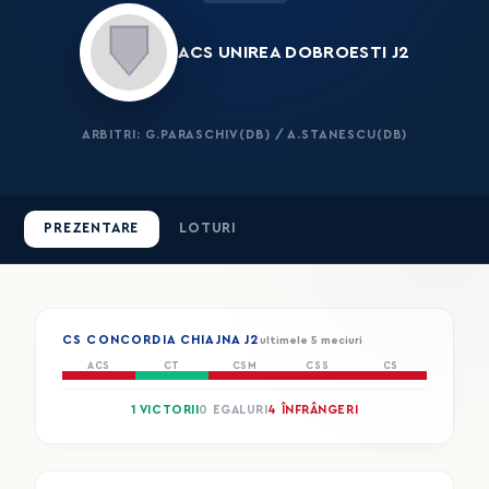
ACS UNIREA DOBROESTI J2
ARBITRI: G.PARASCHIV(DB) / A.STANESCU(DB)
PREZENTARE
LOTURI
CS CONCORDIA CHIAJNA J2
ultimele 5 meciuri
ACS
CT
CSM
CSS
CS
1 VICTORII
0 EGALURI
4 ÎNFRÂNGERI