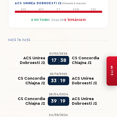
ACS UNIREA DOBROESTI J2
ultimele 5 meciuri
ACS
ACS
CT
CSM
CSS
0 VICTORII
0 EGALURI
5 ÎNFRÂNGERI
FAȚĂ ÎN FAȚĂ
01/02/2026
ACS Unirea
CS Concordia
17
38
Dobroesti J2
Chiajna J2
LIVE
05/10/2025
CS Concordia
ACS Unirea
33
19
Chiajna J2
Dobroesti J2
28/04/2024
CS Concordia
ACS Unirea
39
19
Chiajna J2
Dobroesti J2
24/03/2024