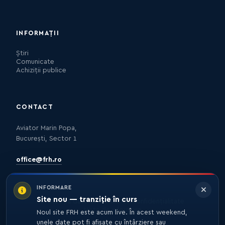
INFORMAȚII
Știri
Comunicate
Achiziții publice
CONTACT
Aviator Marin Popa,
București, Sector 1
office@frh.ro
INFORMARE
Site nou — tranziție în curs
Protecția datelor
Politica de confidențialitate
Nota de informare
Noul site FRH este acum live. În acest weekend,
unele date pot fi afișate cu întârziere sau