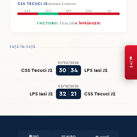
CSS TECUCI J2
ultimele 5 meciuri
ACS
CSS
LPS
CSC
CS
1 VICTORII
0 EGALURI
4 ÎNFRÂNGERI
FAȚĂ ÎN FAȚĂ
LIVE
01/02/2026
30
34
CSS Tecuci J2
LPS Iasi J2
03/10/2025
32
21
LPS Iasi J2
CSS Tecuci J2