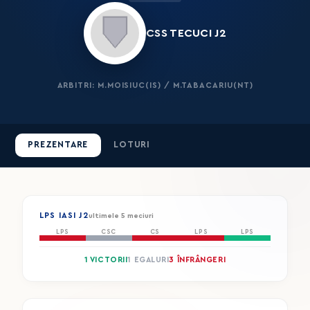
CSS TECUCI J2
ARBITRI: M.MOISIUC(IS) / M.TABACARIU(NT)
PREZENTARE
LOTURI
LPS IASI J2
ultimele 5 meciuri
LPS
CSC
CS
LPS
LPS
1 VICTORII
1 EGALURI
3 ÎNFRÂNGERI