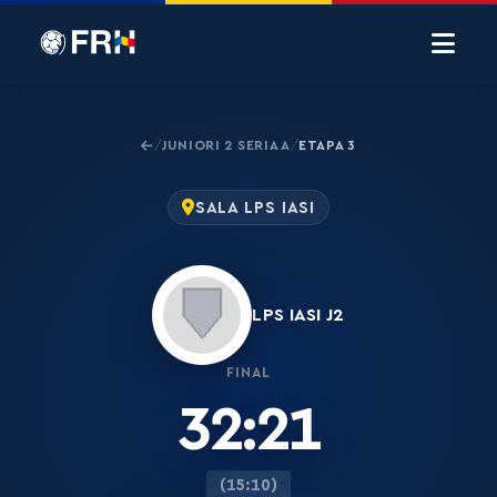
JUNIORI 2 SERIA A
ETAPA 3
/
/
SALA LPS IASI
LPS IASI J2
FINAL
32:21
(15:10)