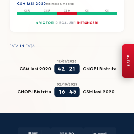
CSM IASI 2020
ultimele 5 meciuri
CSU
CSU
CSM
CS
CS
4 VICTORII
0 EGALURI
1 ÎNFRÂNGERI
FAȚĂ ÎN FAȚĂ
LIVE
17/01/2026
42
21
CSM Iasi 2020
CNOPJ Bistrita
02/10/2025
16
45
CNOPJ Bistrita
CSM Iasi 2020