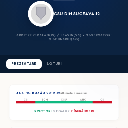
CSU DIN SUCEAVA J2
ARBITRI: C.BALAN(IS) / I.SAVIN(VS) • OBSERVATOR:
G.BEJINARIU(AG)
PREZENTARE
LOTURI
ACS HC BUZĂU 2012 J2
ultimele 5 meciuri
CS
SCM
CSU
AHC
CS
3 VICTORII
0 EGALURI
2 ÎNFRÂNGERI