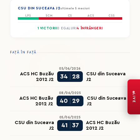
CSU DIN SUCEAVA J2
ultimele 5 meciuri
LPS
SCM
CS
ACS
CSS
1 VICTORII
0 EGALURI
4 ÎNFRÂNGERI
FAȚĂ ÎN FAȚĂ
05/06/2026
ACS HC Buzău
CSU din Suceava
34
28
2012 J2
J2
08/06/2025
LIVE
ACS HC Buzău
CSU din Suceava
40
29
2012 J2
J2
05/06/2025
CSU din Suceava
ACS HC Buzău
41
37
J2
2012 J2