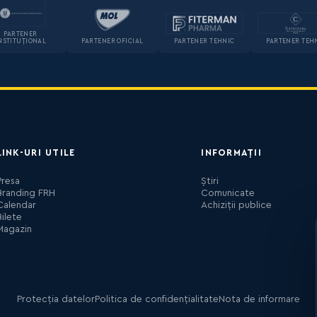
PARTENER
NSTITUȚIONAL
PARTENER OFICIAL
PARTENER TEHNIC
PARTENER TEH
LINK-URI UTILE
INFORMAȚII
Presa
Știri
Branding FRH
Comunicate
Calendar
Achiziții publice
Bilete
Magazin
Protecția datelor
Politica de confidențialitate
Nota de informare