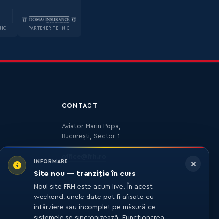
NIC
PARTENER TEHNIC
CONTACT
Aviator Marin Popa,
București, Sector 1
office@frh.ro
INFORMARE
Site nou — tranziție în curs
Noul site FRH este acum live. În acest
weekend, unele date pot fi afișate cu
întârziere sau incomplet pe măsură ce
sistemele se sincronizează. Funcționarea