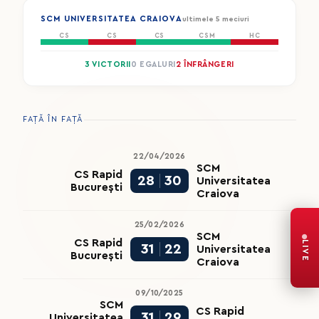
SCM UNIVERSITATEA CRAIOVA
ultimele 5 meciuri
CS
CS
CS
CSM
HC
3 VICTORII
0 EGALURI
2 ÎNFRÂNGERI
FAȚĂ ÎN FAȚĂ
22/04/2026
SCM
CS Rapid
28
30
Universitatea
București
Craiova
25/02/2026
SCM
CS Rapid
LIVE
31
22
Universitatea
București
Craiova
09/10/2025
SCM
CS Rapid
31
29
Universitatea