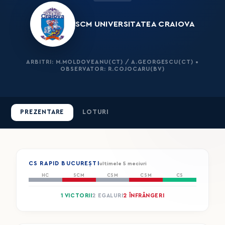
SCM UNIVERSITATEA CRAIOVA
ARBITRI: M.MOLDOVEANU(CT) / A.GEORGESCU(CT) •
OBSERVATOR: R.COJOCARU(BV)
PREZENTARE
LOTURI
CS RAPID BUCUREȘTI
ultimele 5 meciuri
HC
SCM
CSM
CSM
CS
1 VICTORII
2 EGALURI
2 ÎNFRÂNGERI