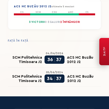
ACS HC BUZĂU 2012 J2
ultimele 5 meciuri
CS
SCM
CSU
AHC
CS
3 VICTORII
0 EGALURI
2 ÎNFRÂNGERI
FAȚĂ ÎN FAȚĂ
LIVE
04/06/2026
SCM Politehnica
ACS HC Buzău
36
37
Timisoara J2
2012 J2
05/06/2024
SCM Politehnica
ACS HC Buzău
34
37
Timisoara J2
2012 J2