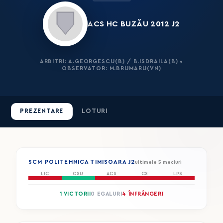
ACS HC BUZĂU 2012 J2
ARBITRI: A.GEORGESCU(B) / B.ISDRAILA(B) •
OBSERVATOR: M.BRUMARU(VN)
PREZENTARE
LOTURI
SCM POLITEHNICA TIMISOARA J2
ultimele 5 meciuri
LIC
CSU
ACS
CS
LPS
1 VICTORII
0 EGALURI
4 ÎNFRÂNGERI