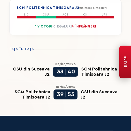
SCM POLITEHNICA TIMISOARA J2
ultimele 5 meciuri
LIC
CSU
ACS
CS
LPS
1 VICTORII
0 EGALURI
4 ÎNFRÂNGERI
FAȚĂ ÎN FAȚĂ
LIVE
03/06/2026
CSU din Suceava
SCM Politehnica
33
40
J2
Timisoara J2
18/05/2025
SCM Politehnica
CSU din Suceava
39
55
Timisoara J2
J2