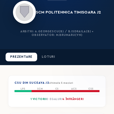
SCM POLITEHNICA TIMISOARA J2
ARBITRI: A.GEORGESCU(B) / B.ISDRAILA(B) •
OBSERVATOR: M.BRUMARU(VN)
PREZENTARE
LOTURI
CSU DIN SUCEAVA J2
ultimele 5 meciuri
LPS
SCM
CS
ACS
CSS
1 VICTORII
0 EGALURI
4 ÎNFRÂNGERI