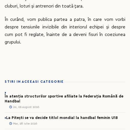
cluburi, loturi și antrenori din toată țara.
În curând, vom publica partea a patra, în care vom vorbi
despre tensiunile invizibile din interiorul echipei și despre
cum pot fi reglate, înainte de a deveni fisuri în coeziunea
grupului.
STIRI IN ACEEASI CATEGORIE
În atenția structurilor sportive afiliate la Federația Română de
Handbal
Joi, 06 august 2026
La Pitești se va decide titlul mondial la handbal feminin U18
Mar, 28 iulie 2026