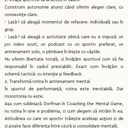
Construim autonomie atunci când oferim alegeri clare, cu
consecințe clare.
- Lasă-l să aleagă momentul de refacere: individuală sau în
grup.
- Lasă-l să aleagă o activitate zilnică care nu e impusă: un
joc video scurt, un podcast cu un sportiv preferat, un
antrenament solo, o plimbare în liniște cu căștile.
Nu oferim libertate totală, ci învățăm sportivul cum să fie
responsabil în cadrul prestabilit. Exact cum învățăm o
schemă tactică: cu intenție și feedback.
2. Transformă rutina în antrenament mental.
În sportul de performanță, rutina este inevitabilă. Dar
monotonia nu este.
Așa cum subliniază Dorfman în Coaching the Mental Game,
nu rutina în sine e problema, ci cum alegem să intrăm în ea.
Atitudinea cu care un sportiv trăiește aceleași acțiuni zi de
zi poate face diferența între uzură și consolidare mentală.