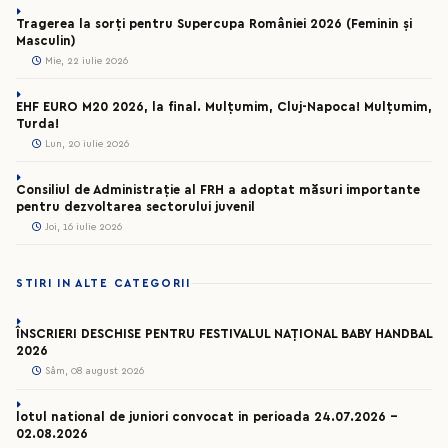
Tragerea la sorți pentru Supercupa României 2026 (Feminin și
Masculin)
Mie, 22 iulie 2026
EHF EURO M20 2026, la final. Mulțumim, Cluj-Napoca! Mulțumim,
Turda!
Lun, 20 iulie 2026
Consiliul de Administrație al FRH a adoptat măsuri importante
pentru dezvoltarea sectorului juvenil
Joi, 16 iulie 2026
STIRI IN ALTE CATEGORII
ÎNSCRIERI DESCHISE PENTRU FESTIVALUL NAȚIONAL BABY HANDBAL
2026
Sâm, 08 august 2026
lotul national de juniori convocat in perioada 24.07.2026 –
02.08.2026