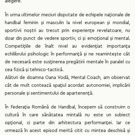
alegere.
În urma ultimelor meciuri disputate de echipele naționale de
handbal feminin și masculin la nivel european și mondial,
sportivii noștri au trecut prin experiențe revelatoare, nu
doar din punct de vedere sportiv, ci și emoțional și mental.
Competițiile de înalt nivel au evidențiat importanța
echilibrului psihologic în performanță și ne reamintește cât
de necesară este susținerea pregătirii mentale în paralel cu
cea fizică și tehnico-tactică.
Alături de doamna Oana Vodă, Mental Coach, am observat
cât de mult contează spațiul acordat autonomiei, implicării
personale și sentimentului de apartenență.
În Federația Română de Handbal, începem să construim o
cultură în care sănătatea mintală nu este un subiect
opțional, ci parte din arhitectura performanței. Iar ce
urmează în acest episod merită citit cu mintea deschisă și