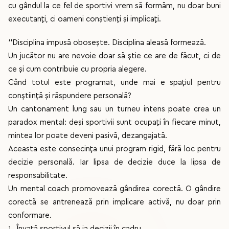
cu gândul la ce fel de sportivi vrem să formăm, nu doar buni
executanți, ci oameni conștienți și implicați.
‘’Disciplina impusă obosește. Disciplina aleasă formează.
Un jucător nu are nevoie doar să știe ce are de făcut, ci de
ce și cum contribuie cu propria alegere.
Când totul este programat, unde mai e spațiul pentru
conștiință și răspundere personală?
Un cantonament lung sau un turneu intens poate crea un
paradox mental: deși sportivii sunt ocupați în fiecare minut,
mintea lor poate deveni pasivă, dezangajată.
Aceasta este consecința unui program rigid, fără loc pentru
decizie personală. Iar lipsa de decizie duce la lipsa de
responsabilitate.
Un mental coach promovează gândirea corectă. O gândire
corectă se antrenează prin implicare activă, nu doar prin
conformare.
1. Învață sportivul să ia decizii în cadru.