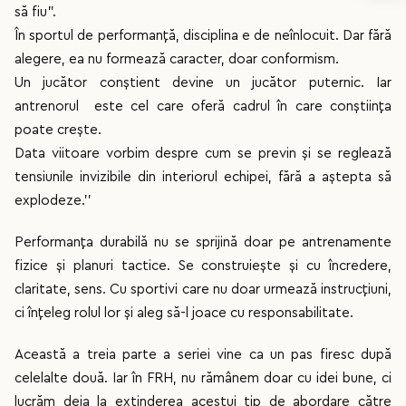
să fiu”.
În sportul de performanță, disciplina e de neînlocuit. Dar fără
alegere, ea nu formează caracter, doar conformism.
Un jucător conștient devine un jucător puternic. Iar
antrenorul este cel care oferă cadrul în care conștiința
poate crește.
Data viitoare vorbim despre cum se previn și se reglează
tensiunile invizibile din interiorul echipei, fără a aștepta să
explodeze.’’
Performanța durabilă nu se sprijină doar pe antrenamente
fizice și planuri tactice. Se construiește și cu încredere,
claritate, sens. Cu sportivi care nu doar urmează instrucțiuni,
ci înțeleg rolul lor și aleg să-l joace cu responsabilitate.
Această a treia parte a seriei vine ca un pas firesc după
celelalte două. Iar în FRH, nu rămânem doar cu idei bune, ci
lucrăm deja la extinderea acestui tip de abordare către