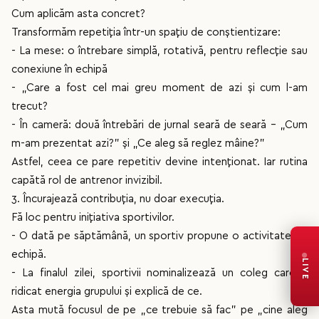
Cum aplicăm asta concret?
Transformăm repetiția într-un spațiu de conștientizare:
- La mese: o întrebare simplă, rotativă, pentru reflecție sau
conexiune în echipă
- ⁠„Care a fost cel mai greu moment de azi și cum l-am
trecut?
- ⁠În cameră: două întrebări de jurnal seară de seară – „Cum
m-am prezentat azi?” și „Ce aleg să reglez mâine?”
Astfel, ceea ce pare repetitiv devine intenționat. Iar rutina
capătă rol de antrenor invizibil.
3. Încurajează contribuția, nu doar execuția.
Fă loc pentru inițiativa sportivilor.
- O dată pe săptămână, un sportiv propune o activitate de
echipă.
LIVE
- ⁠La finalul zilei, sportivii nominalizează un coleg care a
ridicat energia grupului și explică de ce.
Asta mută focusul de pe „ce trebuie să fac” pe „cine aleg