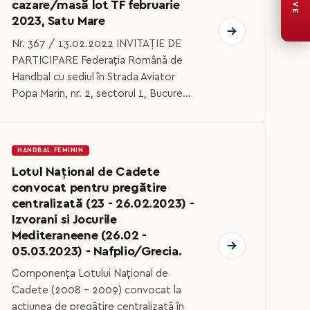
LIVE
cazare/masă lot TF februarie
2023, Satu Mare
Nr. 367 / 13.02.2022 INVITAȚIE DE
PARTICIPARE Federaţia Română de
Handbal cu sediul în Strada Aviator
Popa Marin, nr. 2, sectorul 1, Bucure...
HANDBAL FEMININ
Lotul Național de Cadete
convocat pentru pregătire
centralizată (23 - 26.02.2023) -
Izvorani si Jocurile
Mediteraneene (26.02 -
05.03.2023) - Nafplio/Grecia.
Componența Lotului Național de
Cadete (2008 - 2009) convocat la
acțiunea de pregătire centralizată în