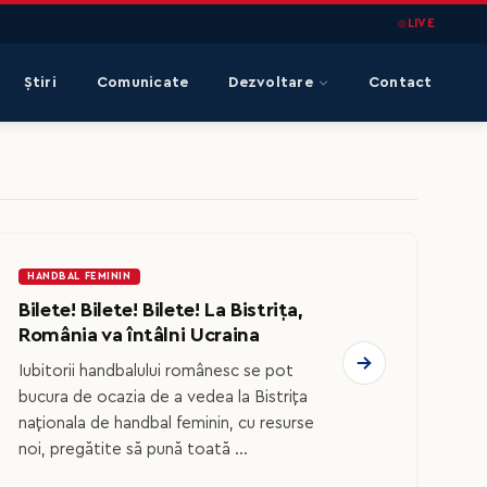
LIVE
Știri
Comunicate
Dezvoltare
Contact
HANDBAL FEMININ
Bilete! Bilete! Bilete! La Bistrița,
România va întâlni Ucraina
Iubitorii handbalului românesc se pot
bucura de ocazia de a vedea la Bistrița
naționala de handbal feminin, cu resurse
noi, pregătite să pună toată ...