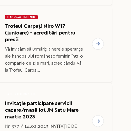
HANDBAL FEMININ
Trofeul Carpați Niro W17
(junioare) - acreditări pentru
presă
Vă invităm să urmăriți tinerele speranțe
ale handbalului românesc feminin într-o
companie de zile mari, acreditându-vă
la Trofeul Carpa...
ACHIZITII PUBLICE
Invitație participare servicii
cazare/masă lot JM Satu Mare
martie 2023
Nr. 377 / 14.02.2023 INVITAȚIE DE