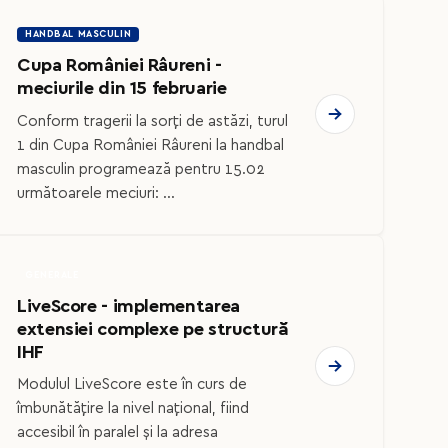
HANDBAL MASCULIN
Cupa României Râureni -
meciurile din 15 februarie
Conform tragerii la sorți de astăzi, turul
1 din Cupa României Râureni la handbal
masculin programează pentru 15.02
următoarele meciuri: ...
GENERALE
LiveScore - implementarea
extensiei complexe pe structură
IHF
Modulul LiveScore este în curs de
îmbunătățire la nivel național, fiind
accesibil în paralel și la adresa