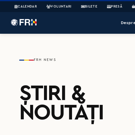
CALENDAR
VOLUNTARI
BILETE
PRESĂ
Despr
FRH NEWS
ȘTIRI &
NOUTĂȚI