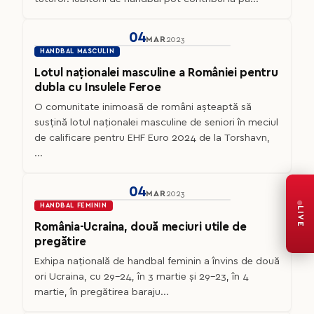
04
MAR
2023
HANDBAL MASCULIN
Lotul naționalei masculine a României pentru
dubla cu Insulele Feroe
O comunitate inimoasă de români așteaptă să
susțină lotul naționalei masculine de seniori în meciul
de calificare pentru EHF Euro 2024 de la Torshavn,
...
04
MAR
2023
HANDBAL FEMININ
LIVE
România-Ucraina, două meciuri utile de
pregătire
Exhipa națională de handbal feminin a învins de două
ori Ucraina, cu 29-24, în 3 martie și 29-23, în 4
martie, în pregătirea baraju...