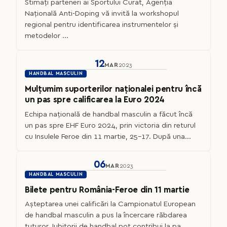
Stimați parteneri ai Sportului Curat, Agenția
Națională Anti-Doping vă invită la workshopul
regional pentru identificarea instrumentelor și
metodelor ...
12
MAR
2023
HANDBAL MASCULIN
Mulțumim suporterilor naționalei pentru încă
un pas spre calificarea la Euro 2024
Echipa națională de handbal masculin a făcut încă
un pas spre EHF Euro 2024, prin victoria din returul
cu Insulele Feroe din 11 martie, 25-17. După una...
06
MAR
2023
HANDBAL MASCULIN
Bilete pentru România-Feroe din 11 martie
Așteptarea unei calificări la Campionatul European
de handbal masculin a pus la încercare răbdarea
tuturor. Iubitorii de handbal pot contribui la pa...