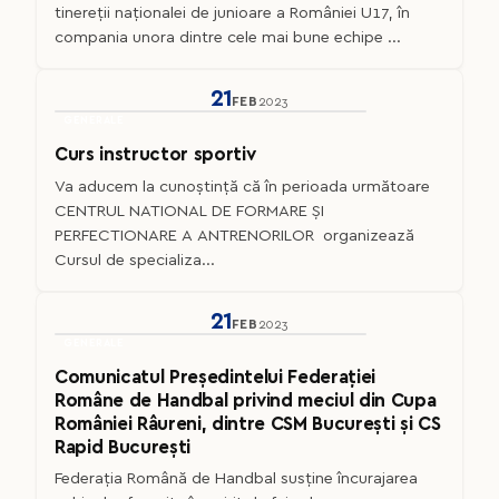
tinereții naționalei de junioare a României U17, în
compania unora dintre cele mai bune echipe ...
21
FEB
2023
GENERALE
Curs instructor sportiv
Va aducem la cunoștință că în perioada următoare
CENTRUL NATIONAL DE FORMARE ȘI
PERFECTIONARE A ANTRENORILOR organizează
Cursul de specializa...
21
FEB
2023
GENERALE
Comunicatul Președintelui Federației
Române de Handbal privind meciul din Cupa
României Râureni, dintre CSM București și CS
Rapid București
Federația Română de Handbal susține încurajarea