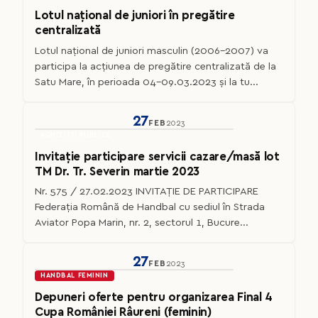
Lotul național de juniori în pregătire
centralizată
Lotul național de juniori masculin (2006-2007) va
participa la acțiunea de pregătire centralizată de la
Satu Mare, în perioada 04-09.03.2023 și la tu...
27
FEB
2023
ACHIZITII PUBLICE
Invitație participare servicii cazare/masă lot
TM Dr. Tr. Severin martie 2023
Nr. 575 / 27.02.2023 INVITAȚIE DE PARTICIPARE
Federaţia Română de Handbal cu sediul în Strada
Aviator Popa Marin, nr. 2, sectorul 1, Bucure...
27
FEB
2023
HANDBAL FEMININ
Depuneri oferte pentru organizarea Final 4
Cupa României Râureni (feminin)