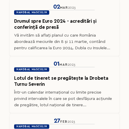
02
MAR
2023
HANDBAL MASCULIN
Drumul spre Euro 2024 - acreditări și
conferință de presă
Vă invităm să aflați planul cu care România
abordează meciurile din 8 și 11 martie, contând
pentru calificarea la Euro 2024. Dubla cu Insulele...
01
MAR
2023
HANDBAL MASCULIN
Lotul de tineret se pregătește la Drobeta
Turnu Severin
Într-un calendar internațional cu limite precise
privind intervalele în care se pot desfășura acțiunile
de pregătire, lotul național de tinere...
27
FEB
2023
HANDBAL MASCULIN