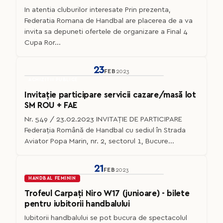
In atentia cluburilor interesate Prin prezenta,
Federatia Romana de Handbal are placerea de a va
invita sa depuneti ofertele de organizare a Final 4
Cupa Ror...
23
FEB
2023
ACHIZITII PUBLICE
Invitație participare servicii cazare/masă lot
SM ROU + FAE
Nr. 549 / 23.02.2023 INVITAȚIE DE PARTICIPARE
Federaţia Română de Handbal cu sediul în Strada
Aviator Popa Marin, nr. 2, sectorul 1, Bucure...
21
FEB
2023
HANDBAL FEMININ
Trofeul Carpați Niro W17 (junioare) - bilete
pentru iubitorii handbalului
Iubitorii handbalului se pot bucura de spectacolul