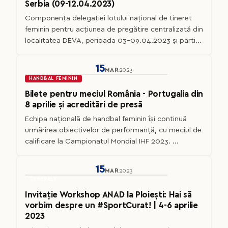
Serbia (09-12.04.2023)
Componența delegației lotului național de tineret
feminin pentru acțiunea de pregătire centralizată din
localitatea DEVA, perioada 03-09.04.2023 și parti...
15
MAR
2023
HANDBAL FEMININ
Bilete pentru meciul România - Portugalia din
8 aprilie și acreditări de presă
Echipa națională de handbal feminin își continuă
urmărirea obiectivelor de performanță, cu meciul de
calificare la Campionatul Mondial IHF 2023. ...
15
MAR
2023
GENERALE
Invitație Workshop ANAD la Ploiești: Hai să
vorbim despre un #SportCurat! | 4-6 aprilie
2023