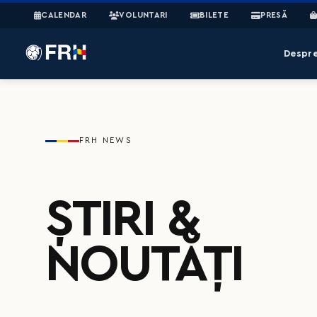
CALENDAR
VOLUNTARI
BILETE
PRESĂ
Despr
FRH NEWS
ȘTIRI &
NOUTĂȚI