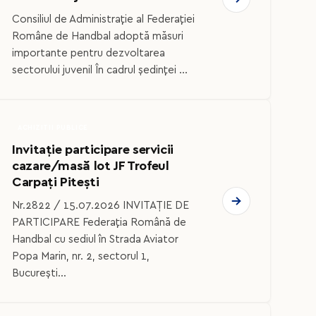
Consiliul de Administrație al Federației
Române de Handbal adoptă măsuri
importante pentru dezvoltarea
sectorului juvenil În cadrul ședinței ...
ACHIZITII PUBLICE
Invitație participare servicii
cazare/masă lot JF Trofeul
Carpați Pitești
Nr.2822 / 15.07.2026 INVITAȚIE DE
PARTICIPARE Federaţia Română de
Handbal cu sediul în Strada Aviator
Popa Marin, nr. 2, sectorul 1,
București...