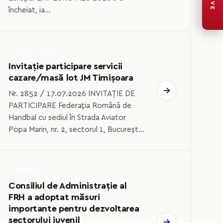
LIVE
încheiat, ia...
ACHIZITII PUBLICE
Invitație participare servicii
cazare/masă lot JM Timișoara
Nr. 2852 / 17.07.2026 INVITAȚIE DE
PARTICIPARE Federaţia Română de
Handbal cu sediul în Strada Aviator
Popa Marin, nr. 2, sectorul 1, Bucureșt...
GENERALE
Consiliul de Administrație al
FRH a adoptat măsuri
importante pentru dezvoltarea
sectorului juvenil