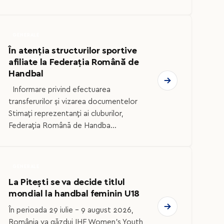
GENERALE
În atenția structurilor sportive
afiliate la Federația Română de
Handbal
Informare privind efectuarea
transferurilor și vizarea documentelor
Stimați reprezentanți ai cluburilor,
Federația Română de Handba...
GENERALE
La Pitești se va decide titlul
mondial la handbal feminin U18
În perioada 29 iulie – 9 august 2026,
România va găzdui IHF Women’s Youth