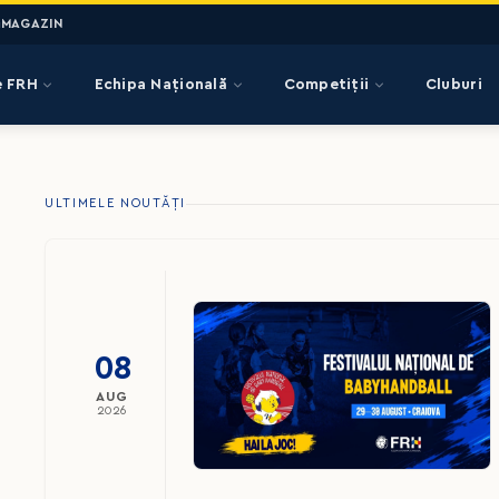
MAGAZIN
e FRH
Echipa Națională
Competiții
Cluburi
ULTIMELE NOUTĂȚI
08
AUG
2026