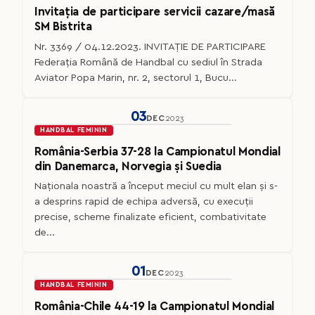
Invitația de participare servicii cazare/masă
SM Bistrita
Nr. 3369 / 04.12.2023. INVITAȚIE DE PARTICIPARE
Federaţia Română de Handbal cu sediul în Strada
Aviator Popa Marin, nr. 2, sectorul 1, Bucu...
03
DEC
2023
HANDBAL FEMININ
România-Serbia 37-28 la Campionatul Mondial
din Danemarca, Norvegia și Suedia
Naționala noastră a început meciul cu mult elan și s-
a desprins rapid de echipa adversă, cu execuții
precise, scheme finalizate eficient, combativitate
de...
01
DEC
2023
HANDBAL FEMININ
România-Chile 44-19 la Campionatul Mondial