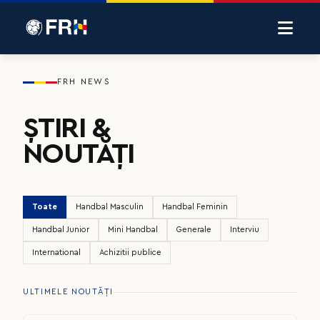
FRH NEWS
ȘTIRI &
NOUTĂȚI
Toate
Handbal Masculin
Handbal Feminin
Handbal Junior
Mini Handbal
Generale
Interviu
International
Achizitii publice
ULTIMELE NOUTĂȚI