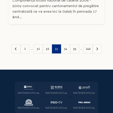
Componența lotului național de cadete 2008 -
2009 convocat pentru cantonamentul de pregătire
centralizată ce va avea loc la Galați în perioada 17
&nd...
1
...
31
32
33
34
35
...
142
PARTENER OFICIAL
PARTENER OFICIAL
PARTENER OFICIAL
PARTENER OFICIAL
PARTENER OFICIAL
PARTENER OFICIAL