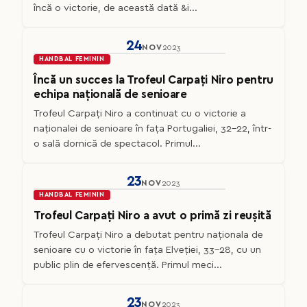
încă o victorie, de această dată &i...
24
NOV
2023
HANDBAL FEMININ
Încă un succes la Trofeul Carpați Niro pentru
echipa națională de senioare
Trofeul Carpați Niro a continuat cu o victorie a
naționalei de senioare în fața Portugaliei, 32-22, într-
o sală dornică de spectacol. Primul...
23
NOV
2023
HANDBAL FEMININ
Trofeul Carpați Niro a avut o primă zi reușită
Trofeul Carpați Niro a debutat pentru naționala de
senioare cu o victorie în fața Elveției, 33-28, cu un
public plin de efervescență. Primul meci...
23
NOV
2023