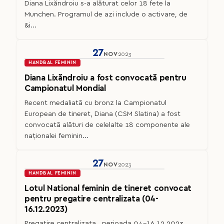
Diana Lixăndroiu s-a alăturat celor 18 fete la
Munchen. Programul de azi include o activare, de
&i...
27
NOV
2023
HANDBAL FEMININ
Diana Lixăndroiu a fost convocată pentru
Campionatul Mondial
Recent medaliată cu bronz la Campionatul
European de tineret, Diana (CSM Slatina) a fost
convocată alături de celelalte 18 componente ale
naționalei feminin...
27
NOV
2023
HANDBAL FEMININ
Lotul National feminin de tineret convocat
pentru pregatire centralizata (04-
16.12.2023)
Pregatire centralizata , perioada 04-16.12.2023,