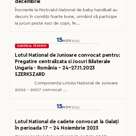
decembrie
Înscrierile la Festivalul Național de baby handball au
decurs în condiții foarte bune, urmând să participe
la jocuri peste 690 de copii, fe...
15
NOV
2023
HANDBAL FEMININ
Lotul National de Junioare convocat pentru:
Pregatire centralizata si Jocuri Bilaterale
Ungaria - România – 24–27.11.2023
SZERKSZARD
Componența Lotului Național de Junioare
2006 – 2007 convocat ...
15
NOV
2023
HANDBAL JUNIOR
Lotul National de cadete convocat la Galați
în perioada 17 – 24 Noiembrie 2023