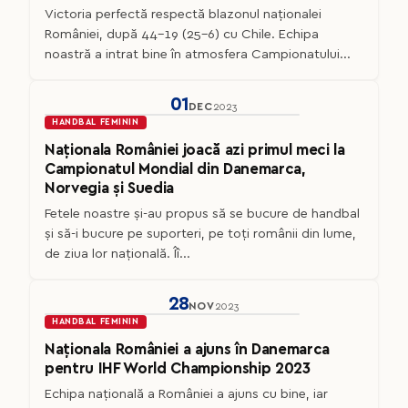
Victoria perfectă respectă blazonul naționalei
României, după 44-19 (25-6) cu Chile. Echipa
noastră a intrat bine în atmosfera Campionatului...
01
DEC
2023
HANDBAL FEMININ
Naționala României joacă azi primul meci la
Campionatul Mondial din Danemarca,
Norvegia și Suedia
Fetele noastre și-au propus să se bucure de handbal
și să-i bucure pe suporteri, pe toți românii din lume,
de ziua lor națională. Îî...
28
NOV
2023
HANDBAL FEMININ
Naționala României a ajuns în Danemarca
pentru IHF World Championship 2023
Echipa națională a României a ajuns cu bine, iar