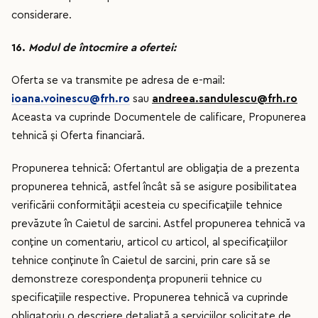
considerare.
16.
Modul de întocmire a ofertei:
Oferta se va transmite pe adresa de e-mail:
ioana.voinescu@frh.ro
sau
andreea.sandulescu@frh.ro
Aceasta va cuprinde Documentele de calificare, Propunerea
tehnică și Oferta financiară.
Propunerea tehnică: Ofertantul are obligaţia de a prezenta
propunerea tehnică, astfel încât să se asigure posibilitatea
verificării conformităţii acesteia cu specificaţiile tehnice
prevăzute în Caietul de sarcini. Astfel propunerea tehnică va
conţine un comentariu, articol cu articol, al specificaţiilor
tehnice conţinute în Caietul de sarcini, prin care să se
demonstreze corespondenţa propunerii tehnice cu
specificaţiile respective. Propunerea tehnică va cuprinde
obligatoriu o descriere detaliată
a serviciilor solicitate de