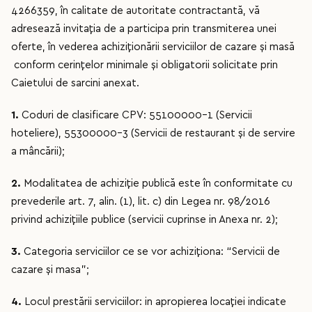
4266359, în calitate de autoritate contractantă, vă
adresează invitaţia de a participa prin transmiterea unei
oferte, în vederea achiziţionării serviciilor de cazare și masă
conform cerințelor minimale și obligatorii solicitate prin
Caietului de sarcini anexat.
1.
Coduri de clasificare CPV: 55100000-1 (Servicii
hoteliere), 55300000-3 (Servicii de restaurant şi de servire
a mâncării);
2.
Modalitatea de achiziţie publică este în conformitate cu
prevederile art. 7, alin. (1), lit. c) din Legea nr. 98/2016
privind achizițiile publice (servicii cuprinse in Anexa nr. 2);
3.
Categoria serviciilor ce se vor achiziţiona: “Servicii de
cazare și masa”;
4.
Locul prestării serviciilor: in apropierea locaţiei indicate