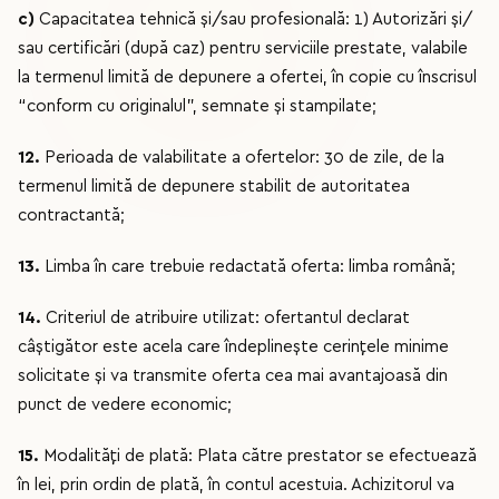
c)
Capacitatea tehnică și/sau profesională: 1) Autorizări și/
sau certificări (după caz) pentru serviciile prestate, valabile
la termenul limită de depunere a ofertei, în copie cu înscrisul
“conform cu originalul”, semnate și stampilate;
12.
Perioada de valabilitate a ofertelor: 30 de zile, de la
termenul limită de depunere stabilit de autoritatea
contractantă;
13.
Limba în care trebuie redactată oferta: limba română;
14.
Criteriul de atribuire utilizat: ofertantul declarat
câştigător este acela care îndeplinește cerinţele minime
solicitate și va transmite oferta cea mai avantajoasă din
punct de vedere economic;
15.
Modalități de plată: Plata către prestator se efectuează
în lei, prin ordin de plată, în contul acestuia. Achizitorul va