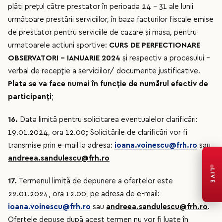
plăti preţul către prestator în perioada 24 – 31 ale lunii
următoare prestării serviciilor, în baza facturilor fiscale emise
de prestator pentru serviciile de cazare și masa, pentru
urmatoarele actiuni sportive:
CURS DE PERFECTIONARE
OBSERVATORI – IANUARIE 2024
şi respectiv a procesului –
verbal de recepţie a serviciilor/ documente justificative.
Plata se va face numai în funcţie de numărul efectiv de
participanţi
;
16.
Data limită pentru solicitarea eventualelor clarificări:
19.01.2024, ora 12.00
;
Solicitările de clarificări vor fi
transmise prin e-mail la adresa:
ioana.voinescu@frh.ro
sau
andreea.sandulescu@frh.ro
LIVE
17.
Termenul limită de depunere a ofertelor este
22.01.2024, ora 12.00, pe adresa de e-mail:
ioana.voinescu@frh.ro
sau
andreea.sandulescu@frh.ro
.
Ofertele depuse după acest termen nu vor fi luate în