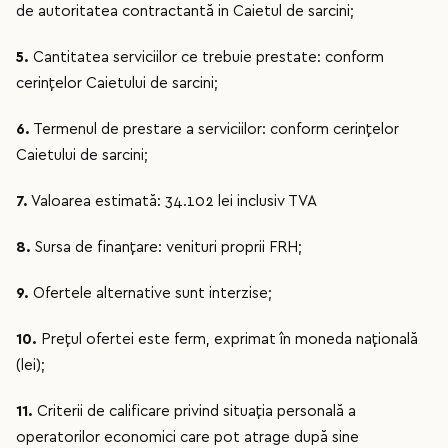
de autoritatea contractantă in Caietul de sarcini;
5.
Cantitatea serviciilor ce trebuie prestate: conform
cerințelor Caietului de sarcini;
6.
Termenul de prestare a serviciilor: conform cerințelor
Caietului de sarcini;
7.
Valoarea estimată: 34.102 lei inclusiv TVA
8.
Sursa de finanţare: venituri proprii FRH;
9.
Ofertele alternative sunt interzise;
10.
Preţul ofertei este ferm, exprimat în moneda naţională
(lei);
11.
Criterii de calificare privind situaţia personală a
operatorilor economici care pot atrage după sine