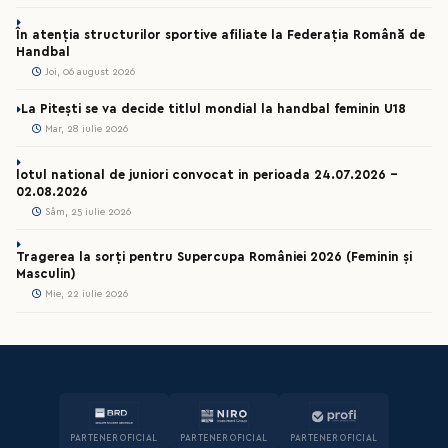
În atenția structurilor sportive afiliate la Federația Română de
Handbal
Joi, 06 august 2026
La Pitești se va decide titlul mondial la handbal feminin U18
Mar, 28 iulie 2026
lotul national de juniori convocat in perioada 24.07.2026 –
02.08.2026
Sâm, 25 iulie 2026
Tragerea la sorți pentru Supercupa României 2026 (Feminin și
Masculin)
Mie, 22 iulie 2026
PARTENER OFICIAL
PARTENER OFICIAL
PARTENER OFICIAL