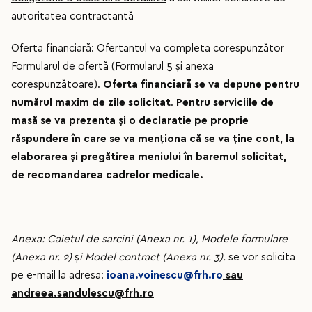
autoritatea contractantă
Oferta financiară: Ofertantul va completa corespunzător
Formularul de ofertă (Formularul 5 și anexa
corespunzătoare).
Oferta financiară se va depune pentru
numărul maxim de zile solicitat
.
Pentru serviciile de
masă se va prezenta
ș
i o declaratie pe proprie
răspundere în care se va men
ţ
iona că se va ţine cont, la
elaborarea
ș
i pregătirea meniului în baremul solicitat,
de recomandarea cadrelor medicale.
Anexa: Caietul de sarcini (Anexa nr. 1), Modele formulare
(Anexa nr. 2)
ș
i Model contract (Anexa nr. 3).
se vor solicita
pe e-mail la adresa:
ioana.voinescu@frh.ro
sau
andreea.sandulescu@frh.ro