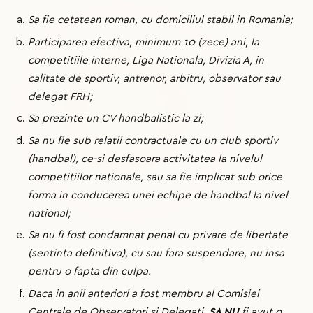
Sa fie cetatean roman, cu domiciliul stabil in Romania;
Participarea efectiva, minimum 10 (zece) ani, la
competitiile interne, Liga Nationala, Divizia A, in
calitate de sportiv, antrenor, arbitru, observator sau
delegat FRH;
Sa prezinte un CV handbalistic la zi;
Sa nu fie sub relatii contractuale cu un club sportiv
(handbal), ce-si desfasoara activitatea la nivelul
competitiilor nationale, sau sa fie implicat sub orice
forma in conducerea unei echipe de handbal la nivel
national;
Sa nu fi fost condamnat penal cu privare de libertate
(sentinta definitiva), cu sau fara suspendare, nu insa
pentru o fapta din culpa.
Daca in anii anteriori a fost membru al Comisiei
Centrale de Observatori si Delegati,
SA NU
fi avut o