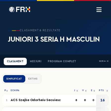
CLASAMENT & REZULTATE
JUNIORI 3 SERIA H MASCULIN
CLASAMENT
MECIURI
PROGRAM COMPLET
SERIA H
SIMPLIFICAT
EXTINS
P
ECHIPA
J
V
E
PTS
ACS Szejke Odorheiu Secuiesc
16
1
8
8
0