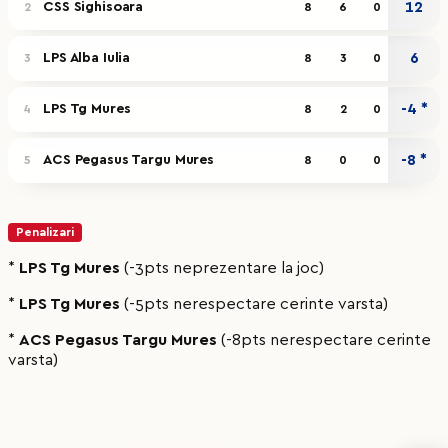
CSS Sighisoara
12
2
8
6
0
LPS Alba Iulia
6
3
8
3
0
LPS Tg Mures
-4 *
4
8
2
0
ACS Pegasus Targu Mures
-8 *
5
8
0
0
Penalizari
*
LPS Tg Mures
(-3pts neprezentare la joc)
*
LPS Tg Mures
(-5pts nerespectare cerinte varsta)
*
ACS Pegasus Targu Mures
(-8pts nerespectare cerinte
varsta)