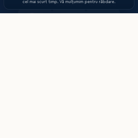
cel mai scurt timp. Vă mulțumim pentru răbdare.
PARTENER OFICIAL
PARTENER OFICIAL
PARTENER OFICIAL
PARTENER
PARTENER
INSTITUȚIONAL
INSTITUȚIONAL
PARTENER OFICIAL
PARTENER TEHNIC
PARTENER TEHNIC
PARTENER TEHNIC
Federația Română de Handbal