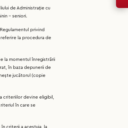
iului de Administrație cu
nin – seniori.
n Regulamentul privind
c referire la procedura de
te la momentul înregistrării
trat, în baza depunerii de
inește jucătorul (copie
a criteriilor devine eligibil,
iteriul în care se
n criterii a acestuia, la