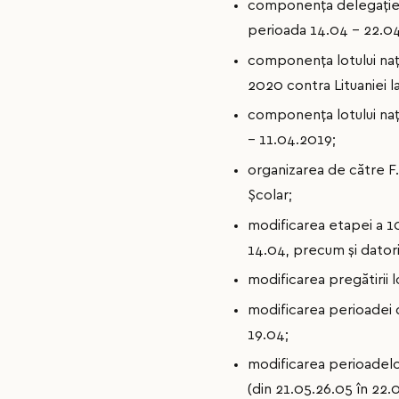
componența delegației
perioada 14.04 – 22.0
componența lotului națio
2020 contra Lituaniei l
componența lotului nați
– 11.04.2019;
organizarea de către F.
Școlar;
modificarea etapei a 10-
14.04, precum și datori
modificarea pregătirii lo
modificarea perioadei d
19.04;
modificarea perioadelor
(din 21.05.26.05 în 22.