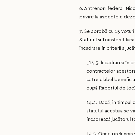
6. Antrenorii federali Ni
privire la aspectele dezbă
7. Se aprobă cu 15 votur
Statutul și Transferul Juc
încadrare în criterii a j
„14.3. Încadrarea în c
contractelor acestora 
către clubul beneficia
după Raportul de Joc)
14.4. Dacă, în timpul de
statutul acestuia se v
încadrează jucătorul 
14.5. Orice prelungire 