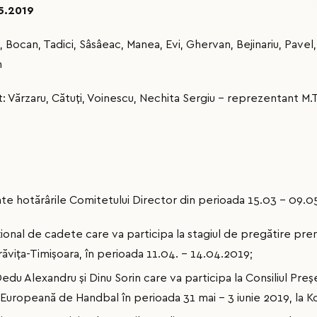
05.2019
, Bocan, Tadici, Sâsâeac, Manea, Evi, Ghervan, Bejinariu, Pavel,
n
: Vărzaru, Cătuți, Voinescu, Nechita Sergiu – reprezentant M.T
ate hotărârile Comitetului Director din perioada 15.03 – 09.0
ional de cadete care va participa la stagiul de pregătire pre
ița-Timișoara, în perioada 11.04. – 14.04.2019;
edu Alexandru și Dinu Sorin care va participa la Consiliul Pre
 Europeană de Handbal în perioada 31 mai – 3 iunie 2019, la K