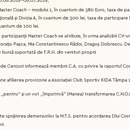
0.06.2019-06.07.2019;
Master Coach – modului 1, în cuantum de 380 Euro, taxa de part
ională și Divizia A, în cuantum de 300 lei, taxa de participare l
 cuantum de 100 lei.
articipanții Master Coach se atribuie, în urma analizării CV-ur
Horațiu Pașca, Mia Constantinescu Rădoi, Dragoș Dobrescu. 
 bursă suportată de F.R.H. din venituri proprii
de Cenzori informează membrii C.A. cu privire la raportul Co
te afilierea provizorie a Asociației Club Sportiv KIDA Tâmpa
 „pentru” și un vot „împotrivă” (Manea) transformarea C.N.O.P.T
e sprijinirea demersurilor la M.T.S. pentru acordarea Dlui Cost
ui.