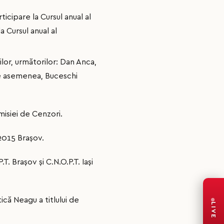
icipare la Cursul anual al
a Cursul anual al
ilor, următorilor: Dan Anca,
De asemenea, Buceschi
misiei de Cenzori.
 2015 Brașov.
. Brașov și C.N.O.P.T. Iași
ică Neagu a titlului de
LIVE