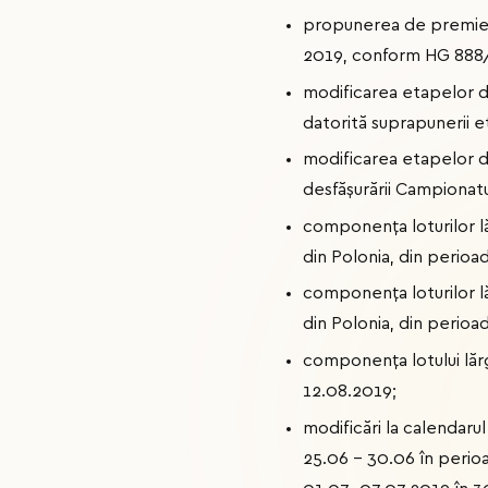
propunerea de premiere 
2019, conform HG 888/
modificarea etapelor di
datorită suprapunerii et
modificarea etapelor di
desfășurării Campionatul
componența loturilor l
din Polonia, din perio
componența loturilor lă
din Polonia, din perio
componența lotului lărg
12.08.2019;
modificări la calendaru
25.06 – 30.06 în perio