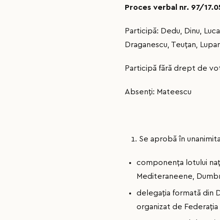
Proces verbal nr. 97/17.
Participă: Dedu, Dinu, Luca
Draganescu, Teuțan, Lupa
Participă fără drept de vot
Absenți: Mateescu
1. Se aprobă în unanimit
componența lotului naț
Mediteraneene, Dumbrăv
delegația formată din D
organizat de Federația