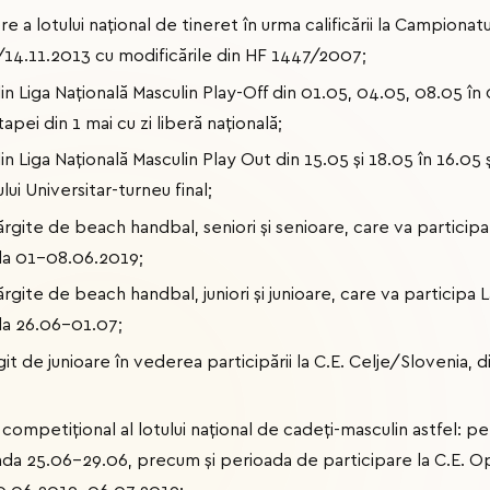
a lotului național de tineret în urma calificării la Campionat
14.11.2013 cu modificările din HF 1447/2007;
n Liga Națională Masculin Play-Off din 01.05, 04.05, 08.05 în
apei din 1 mai cu zi liberă națională;
n Liga Națională Masculin Play Out din 15.05 și 18.05 în 16.05 
ui Universitar-turneu final;
ărgite de beach handbal, seniori și senioare, care va partici
ada 01-08.06.2019;
rgite de beach handbal, juniori și junioare, care va particip
ada 26.06-01.07;
it de junioare în vederea participării la C.E. Celje/Slovenia, 
l competițional al lotului național de cadeți-masculin astfel: p
ada 25.06-29.06, precum și perioada de participare la C.E.