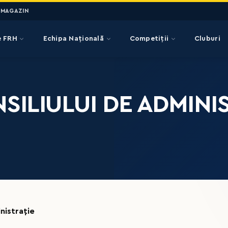
MAGAZIN
e FRH
Echipa Națională
Competiții
Cluburi
SILIULUI DE ADMINIS
nistrație