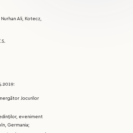
 Nurhan Ali, Kotecz,
.S.
5.2019:
mergător Jocurilor
ședinților, eveniment
oln, Germania;