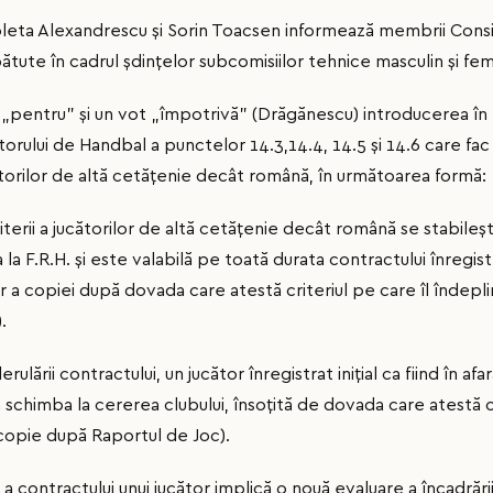
coleta Alexandrescu și Sorin Toacsen informează membrii Consil
tute în cadrul șdințelor subcomisiilor tehnice masculin și femi
i „pentru” și un vot „împotrivă” (Drăgănescu) introducerea î
ătorului de Handbal a punctelor 14.3,14.4, 14.5 și 14.6 care fa
ucătorilor de altă cetățenie decât română, în următoarea formă:
riterii a jucătorilor de altă cetățenie decât română se stabileș
la F.R.H. și este valabilă pe toată durata contractului înregis
r a copiei după dovada care atestă criteriul pe care îl îndepl
.
rulării contractului, un jucător înregistrat inițial ca fiind în afar
a schimba la cererea clubului, însoțită de dovada care atestă cr
(copie după Raportul de Joc).
a contractului unui jucător implică o nouă evaluare a încadrării î