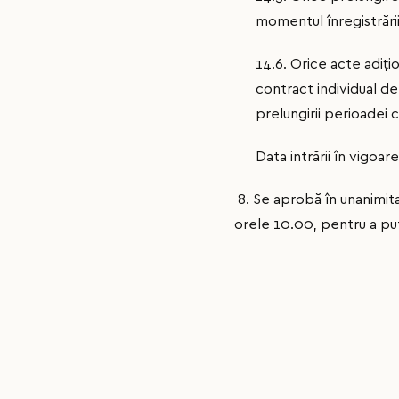
momentul înregistrării l
14.6. Orice acte adiți
contract individual de
prelungirii perioadei c
Data intrării în vigoar
8. Se aprobă în unanimita
orele 10.00, pentru a put