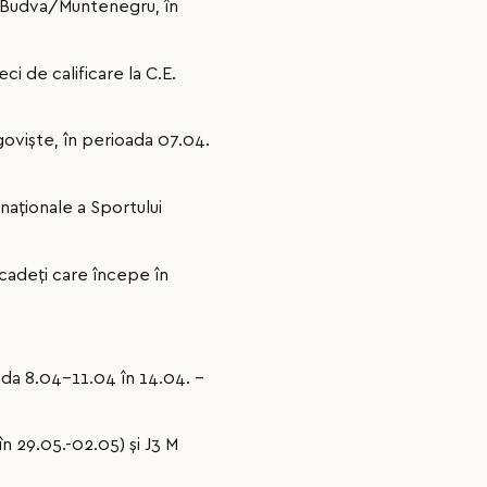
, Budva/Muntenegru, în
ci de calificare la C.E.
goviște, în perioada 07.04.
naționale a Sportului
e cadeți care începe în
oada 8.04-11.04 în 14.04. –
n 29.05.-02.05) și J3 M