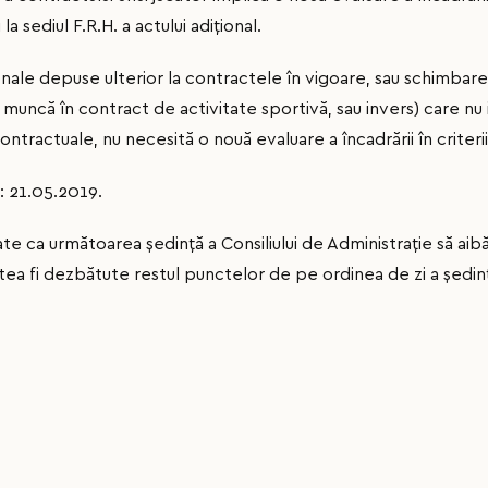
a sediul F.R.H. a actului adițional.
onale depuse ulterior la contractele în vigoare, sau schimbare
 muncă în contract de activitate sportivă, sau invers) care nu 
ontractuale, nu necesită o nouă evaluare a încadrării în criterii 
e: 21.05.2019.
te ca următoarea ședință a Consiliului de Administrație să aibă
ea fi dezbătute restul punctelor de pe ordinea de zi a ședinț