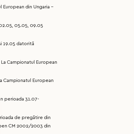
ul European din Ungaria –
 02.05, 05.05, 09.05
și 19.05 datorită
pa La Campionatul European
a La Campionatul European
din perioada 31.07-
erioada de pregătire din
 Open CM 2002/2003 din