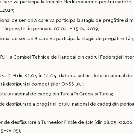
 care va participa la Jocurile Mediteraneene pentru cadete
4.2019;
nal de seniori A care va participa la stagiu de pregătire și me
a Târgoviște, în perioada 07.04. – 15.04.2019;
onal de seniori B care va participa la stagiu de pregătire Târ
R.H. a Comisei Tehnice de Handbal din cadrul Federației Inter
a J1 M din 21.04 în 14.04, datorită acțiunii lotului național d
tă desfășurării competițiilor ONSS-ului;
tului național de cadeți din Turcia în Grecia și Turcia;
e desfășurare a pregătirii lotului național de cadeți din peri
 de desfășurare a Turneelor Finale de J2M (din 28.05-02.06 î
05-26.05);