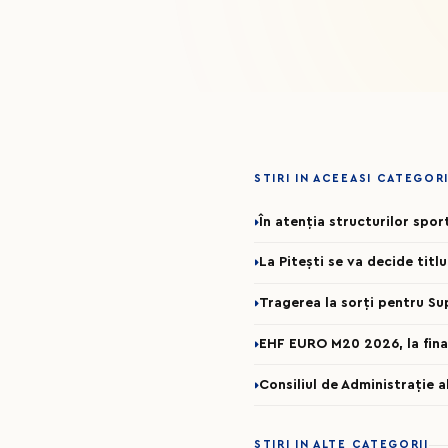
STIRI IN ACEEASI CATEGOR
În atenția structurilor spo
La Pitești se va decide titl
Tragerea la sorți pentru Su
EHF EURO M20 2026, la fina
Consiliul de Administrație 
STIRI IN ALTE CATEGORII