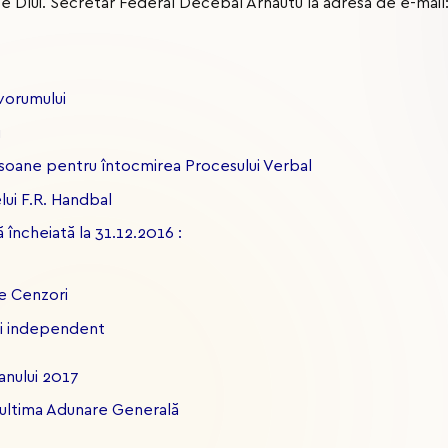
ze Dlui. Secretar Federal Decebal Arnăutu la adresa de e-mail
cvorumului
i
oane pentru întocmirea Procesului Verbal
lui F.R. Handbal
ă încheiată la 31.12.2016 :
e Cenzori
ui independent
anului 2017
la ultima Adunare Generală