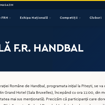
MAGAZIN
e FRH
Echipa Națională
Competiții
Cluburi
Ă F.R. HANDBAL
ției Române de Handbal, programata inițial la Pitești, se va 
Rin Grand Hotel (Sala Bruxelles), începând cu ora 11:00, din m
litatea mai sus menționată). Precizăm că participanții care dor