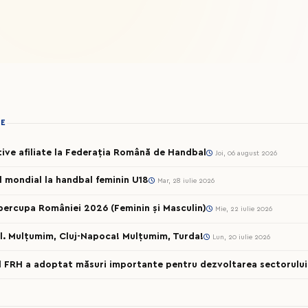
IE
rtive afiliate la Federația Română de Handbal
Joi, 06 august 2026
ul mondial la handbal feminin U18
Mar, 28 iulie 2026
percupa României 2026 (Feminin și Masculin)
Mie, 22 iulie 2026
l. Mulțumim, Cluj-Napoca! Mulțumim, Turda!
Lun, 20 iulie 2026
al FRH a adoptat măsuri importante pentru dezvoltarea sectorului 