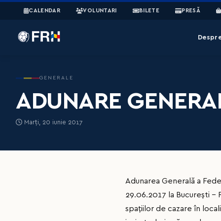
CALENDAR
VOLUNTARI
BILETE
PRESĂ
Despr
GENERALE
ADUNARE GENERAL
Marți, 20 iunie 2017
Adunarea Generală a Federa
29.06.2017 la București - 
spațiilor de cazare în loca