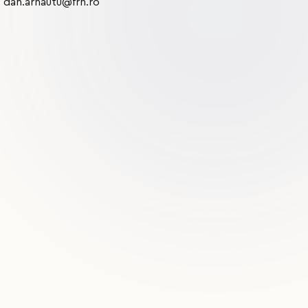
: dan.arnautu@frh.ro