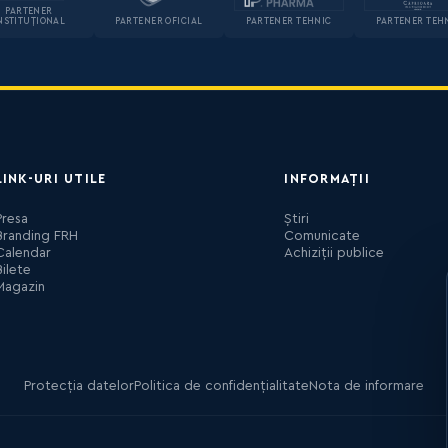
PARTENER
NSTITUȚIONAL
PARTENER OFICIAL
PARTENER TEHNIC
PARTENER TEH
LINK-URI UTILE
INFORMAȚII
Presa
Știri
Branding FRH
Comunicate
Calendar
Achiziții publice
Bilete
Magazin
Protecția datelor
Politica de confidențialitate
Nota de informare