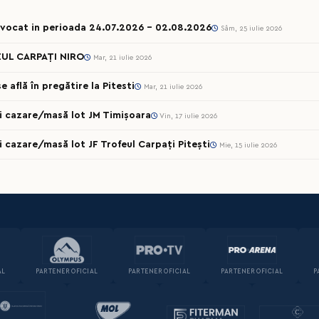
onvocat in perioada 24.07.2026 – 02.08.2026
Sâm, 25 iulie 2026
UL CARPAȚI NIRO
Mar, 21 iulie 2026
 află în pregătire la Pitesti
Mar, 21 iulie 2026
cii cazare/masă lot JM Timișoara
Vin, 17 iulie 2026
ii cazare/masă lot JF Trofeul Carpați Pitești
Mie, 15 iulie 2026
AL
PARTENER OFICIAL
PARTENER OFICIAL
PARTENER OFICIAL
P