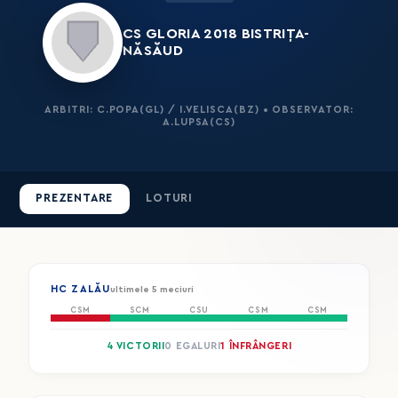
CS GLORIA 2018 BISTRIȚA-
NĂSĂUD
ARBITRI: C.POPA(GL) / I.VELISCA(BZ) • OBSERVATOR:
A.LUPSA(CS)
PREZENTARE
LOTURI
HC ZALĂU
ultimele 5 meciuri
CSM
SCM
CSU
CSM
CSM
4 VICTORII
0 EGALURI
1 ÎNFRÂNGERI