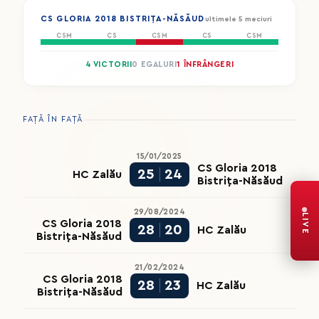
CS GLORIA 2018 BISTRIȚA-NĂSĂUD
ultimele 5 meciuri
CSM
CS
CSM
CS
CSM
4 VICTORII
0 EGALURI
1 ÎNFRÂNGERI
FAȚĂ ÎN FAȚĂ
15/01/2025
CS Gloria 2018
25
24
HC Zalău
Bistrița-Năsăud
29/08/2024
LIVE
CS Gloria 2018
28
20
HC Zalău
Bistrița-Năsăud
21/02/2024
CS Gloria 2018
28
23
HC Zalău
Bistrița-Năsăud