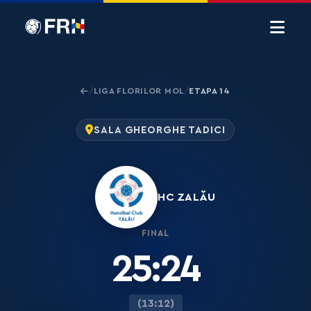
LIGA FLORILOR MOL
ETAPA 14
/
/
SALA GHEORGHE TADICI
HC ZALĂU
FINAL
25:24
(13:12)