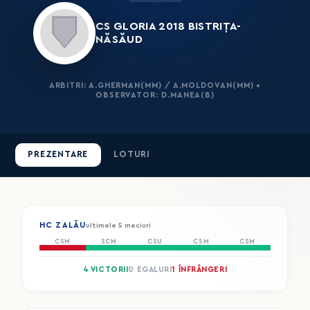
CS GLORIA 2018 BISTRIȚA-
NĂSĂUD
ARBITRI: A.GHERMAN(MM) / A.MOLDOVAN(MM) •
OBSERVATOR: D.MANEA(B)
PREZENTARE
LOTURI
HC ZALĂU
ultimele 5 meciuri
CSM
SCM
CSU
CSM
CSM
4 VICTORII
0 EGALURI
1 ÎNFRÂNGERI