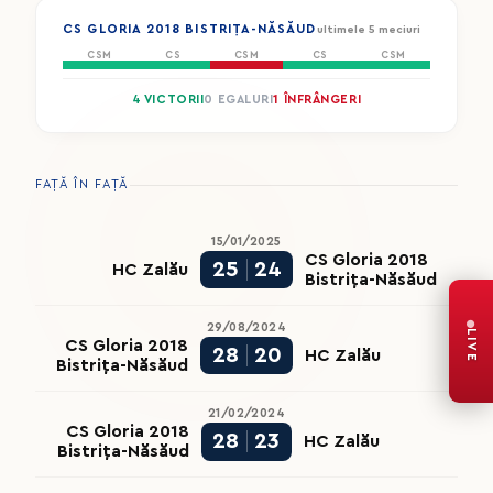
CS GLORIA 2018 BISTRIȚA-NĂSĂUD
ultimele 5 meciuri
CSM
CS
CSM
CS
CSM
4 VICTORII
0 EGALURI
1 ÎNFRÂNGERI
FAȚĂ ÎN FAȚĂ
15/01/2025
CS Gloria 2018
25
24
HC Zalău
Bistrița-Năsăud
29/08/2024
LIVE
CS Gloria 2018
28
20
HC Zalău
Bistrița-Năsăud
21/02/2024
CS Gloria 2018
28
23
HC Zalău
Bistrița-Năsăud