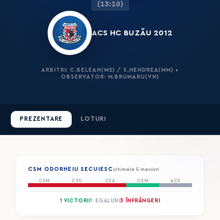
(13:10)
ACS HC BUZĂU 2012
ARBITRI: C.BELEAN(MS) / S.HENDREA(MM) •
OBSERVATOR: M.BRUMARU(VN)
PREZENTARE
LOTURI
CSM ODORHEIU SECUIESC
ultimele 5 meciuri
CSM
CSU
CSA
CSM
ACS
1 VICTORII
1 EGALURI
3 ÎNFRÂNGERI