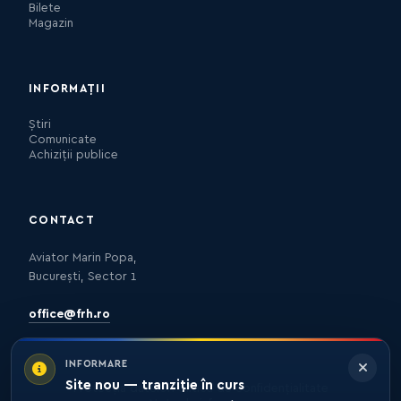
Bilete
Magazin
INFORMAȚII
Știri
Comunicate
Achiziții publice
CONTACT
Aviator Marin Popa,
București, Sector 1
office@frh.ro
INFORMARE
Site nou — tranziție în curs
Protecția datelor
Politica de confidențialitate