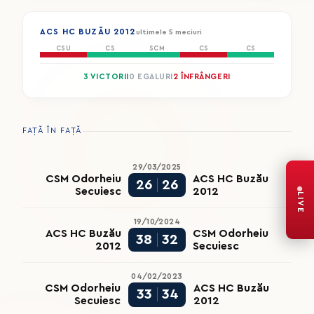
ACS HC BUZĂU 2012
ultimele 5 meciuri
CSU
CS
SCM
CS
CS
3 VICTORII
0 EGALURI
2 ÎNFRÂNGERI
FAȚĂ ÎN FAȚĂ
29/03/2025
CSM Odorheiu
ACS HC Buzău
26
26
Secuiesc
2012
LIVE
19/10/2024
ACS HC Buzău
CSM Odorheiu
38
32
2012
Secuiesc
04/02/2023
CSM Odorheiu
ACS HC Buzău
33
34
Secuiesc
2012