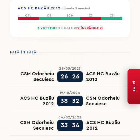
ACS HC BUZĂU 2012
ultimele 5 meciuri
CSU
CS
SCM
CS
CS
3 VICTORII
0 EGALURI
2 ÎNFRÂNGERI
FAȚĂ ÎN FAȚĂ
29/03/2025
CSM Odorheiu
ACS HC Buzău
26
26
Secuiesc
2012
LIVE
19/10/2024
ACS HC Buzău
CSM Odorheiu
38
32
2012
Secuiesc
04/02/2023
CSM Odorheiu
ACS HC Buzău
33
34
Secuiesc
2012