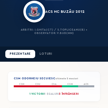
ACS HC BUZĂU 2012
ARBITRI: I.GHITA(CT) / S.TOPLICEANU(B) •
OBSERVATOR: V.BUD(MM)
PREZENTARE
LOTURI
CSM ODORHEIU SECUIESC
ultimele 5 meciuri
CSM
CSU
CSA
CSM
ACS
1 VICTORII
1 EGALURI
3 ÎNFRÂNGERI