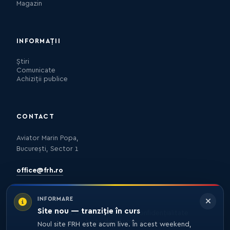
Magazin
INFORMAȚII
Știri
Comunicate
Achiziții publice
CONTACT
Aviator Marin Popa,
București, Sector 1
office@frh.ro
INFORMARE
Site nou — tranziție în curs
Protecția datelor
Politica de confidențialitate
Nota de informare
Noul site FRH este acum live. În acest weekend,