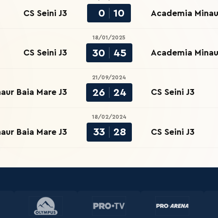
0
10
CS Seini J3
Academia Minaur
18/01/2025
30
45
CS Seini J3
Academia Minaur
21/09/2024
26
24
aur Baia Mare J3
CS Seini J3
18/02/2024
33
28
aur Baia Mare J3
CS Seini J3