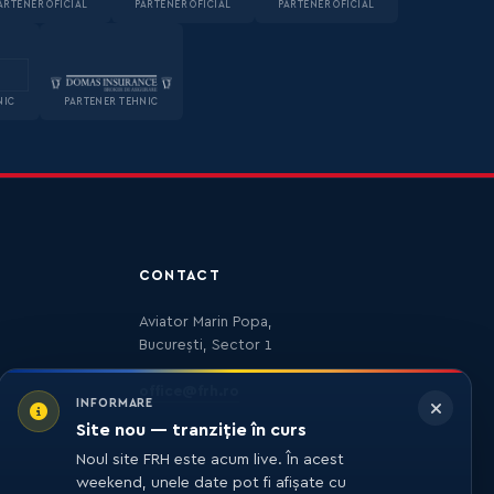
ARTENER OFICIAL
PARTENER OFICIAL
PARTENER OFICIAL
NIC
PARTENER TEHNIC
CONTACT
Aviator Marin Popa,
București, Sector 1
office@frh.ro
INFORMARE
Site nou — tranziție în curs
Noul site FRH este acum live. În acest
weekend, unele date pot fi afișate cu