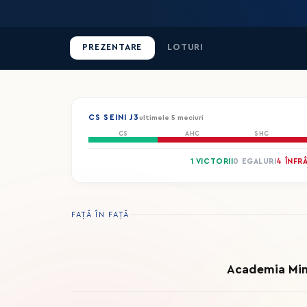
PREZENTARE
LOTURI
CS SEINI J3
ultimele 5 meciuri
CS
AHC
SHC
1 VICTORII
0 EGALURI
4 ÎNFR
FAȚĂ ÎN FAȚĂ
Academia Min