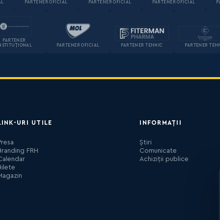
AL
PARTENER OFICIAL
PARTENER OFICIAL
PARTENER OFICIAL
P
PARTENER
NSTITUȚIONAL
PARTENER OFICIAL
PARTENER TEHNIC
PARTENER TEH
LINK-URI UTILE
INFORMAȚII
Presa
Știri
Branding FRH
Comunicate
Calendar
Achiziții publice
Bilete
Magazin