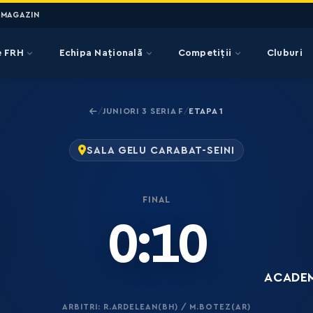
MAGAZIN
e FRH
Echipa Națională
Competiții
Cluburi
JUNIORI 3 SERIA F
ETAPA 1
/
/
SALA GELU CARABAT-SEINI
FINAL
0:10
ACADEM
ARBITRI: R.ARDELEAN(BH) / M.BOTEZ(AR)