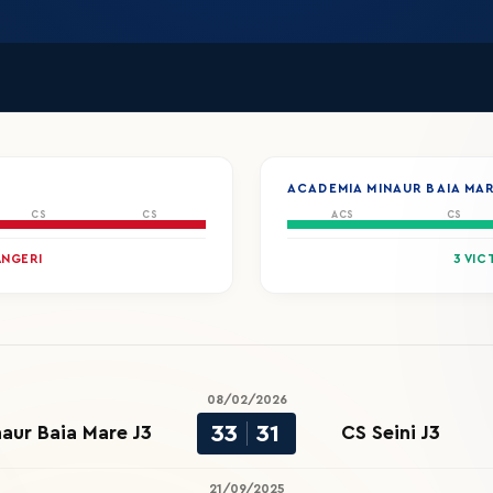
ACADEMIA MINAUR BAIA MAR
CS
CS
ACS
CS
ÂNGERI
3 VIC
08/02/2026
33
31
aur Baia Mare J3
CS Seini J3
21/09/2025