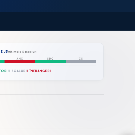
E J3
ultimele 5 meciuri
AHC
SHC
CS
TORII
1 EGALURI
1 ÎNFRÂNGERI