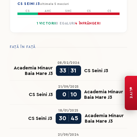
CS SEINI J3
ultimele 5 meciuri
CS
AHC
SHC
CS
CS
1 VICTORII
0 EGALURI
4 ÎNFRÂNGERI
FAȚĂ ÎN FAȚĂ
08/02/2026
Academia Minaur
33
31
CS Seini J3
Baia Mare J3
21/09/2025
LIVE
Academia Minaur
0
10
CS Seini J3
Baia Mare J3
18/01/2025
Academia Minaur
30
45
CS Seini J3
Baia Mare J3
21/09/2024