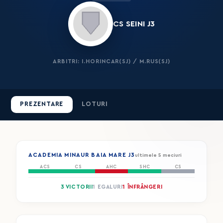
CS SEINI J3
ARBITRI: I.HORINCAR(SJ) / M.RUS(SJ)
PREZENTARE
LOTURI
ACADEMIA MINAUR BAIA MARE J3
ultimele 5 meciuri
ACS
CS
AHC
SHC
CS
3 VICTORII
1 EGALURI
1 ÎNFRÂNGERI