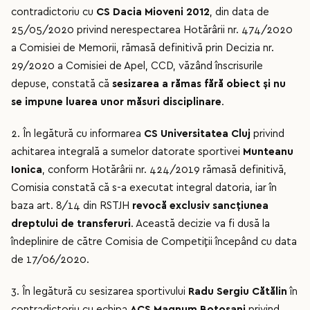
contradictoriu cu
CS Dacia Mioveni 2012
, din data de
25/05/2020 privind nerespectarea Hotărârii nr. 474/2020
a Comisiei de Memorii, rămasă definitivă prin Decizia nr.
29/2020 a Comisiei de Apel, CCD, văzând înscrisurile
depuse, constată că
sesizarea a rămas fără obiect și nu
se impune luarea unor măsuri disciplinare
.
2. În legătură cu informarea
CS Universitatea Cluj
privind
achitarea integrală a sumelor datorate sportivei
Munteanu
Ionica
, conform Hotărârii nr. 424/2019 rămasă definitivă,
Comisia constată că s-a executat integral datoria, iar în
baza art. 8/14 din RSTJH
revocă exclusiv sancțiunea
dreptului de transferuri
. Această decizie va fi dusă la
îndeplinire de către Comisia de Competiții începând cu data
de 17/06/2020.
3. În legătură cu sesizarea sportivului
Radu Sergiu Cătălin
în
contradictoriu cu echipa
ACS Magnum Botoșani
privind