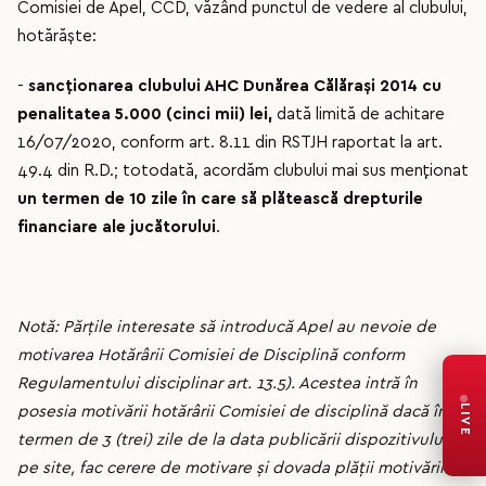
Comisiei de Apel, CCD, văzând punctul de vedere al clubului,
hotărăște:
-
sancționarea clubului AHC Dunărea Călărași 2014 cu
penalitatea 5.000 (cinci mii) lei,
dată limită de achitare
16/07/2020, conform art. 8.11 din RSTJH raportat la art.
49.4 din R.D.; totodată, acordăm clubului mai sus menționat
un termen de 10 zile în care să plătească drepturile
financiare ale jucătorului
.
Notă: Părțile interesate să introducă Apel au nevoie de
motivarea Hotărârii Comisiei de Disciplină conform
Regulamentului disciplinar art. 13.5). Acestea intră în
LIVE
posesia motivării hotărârii Comisiei de disciplină dacă în
termen de 3 (trei) zile de la data publicării dispozitivului
pe site, fac cerere de motivare și dovada plății motivării