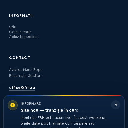
INFORMAȚII
Știri
Comunicate
Achiziții publice
CONTACT
Aviator Marin Popa,
București, Sector 1
office@frh.ro
INFORMARE
Site nou — tranziție în curs
Protecția datelor
Politica de confidențialitate
Nota de informare
Noul site FRH este acum live. În acest weekend,
unele date pot fi afișate cu întârziere sau