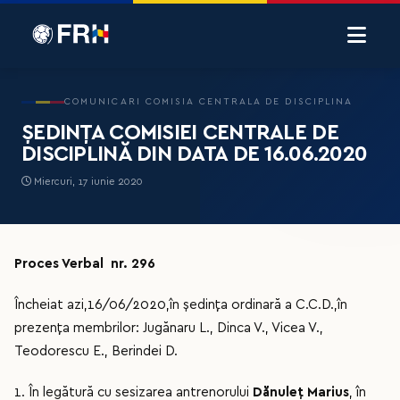
COMUNICARI COMISIA CENTRALA DE DISCIPLINA
ȘEDINȚA COMISIEI CENTRALE DE
DISCIPLINĂ DIN DATA DE 16.06.2020
Miercuri, 17 iunie 2020
Proces Verbal nr. 296
Încheiat azi,16/06/2020,în ședința ordinară a C.C.D.,în
prezența membrilor: Jugănaru L., Dinca V., Vicea V.,
Teodorescu E., Berindei D.
1. În legătură cu sesizarea antrenorului
Dănuleț Marius
, în