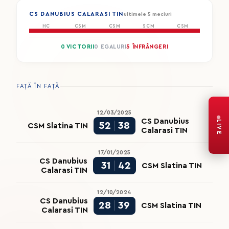
CS DANUBIUS CALARASI TIN
ultimele 5 meciuri
HC
CSM
CSM
SCM
CSM
0 VICTORII
0 EGALURI
5 ÎNFRÂNGERI
FAȚĂ ÎN FAȚĂ
12/03/2025
CS Danubius
LIVE
52
38
CSM Slatina TIN
Calarasi TIN
17/01/2025
CS Danubius
31
42
CSM Slatina TIN
Calarasi TIN
12/10/2024
CS Danubius
28
39
CSM Slatina TIN
Calarasi TIN