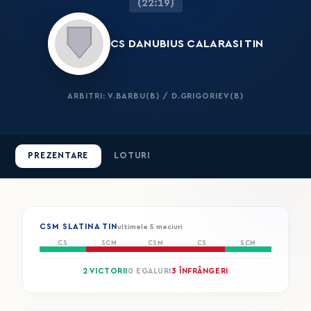
(22:19)
CS DANUBIUS CALARASI TIN
ARBITRI: V.BARBU(B) / D.GRIGORIEV(B)
PREZENTARE
LOTURI
CSM SLATINA TIN
ultimele 5 meciuri
CS
SCM
CSM
CS
SCM
2 VICTORII
0 EGALURI
3 ÎNFRÂNGERI