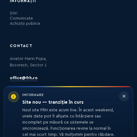
INFORMAȚII
Știri
Comunicate
Achiziții publice
CONTACT
Aviator Marin Popa,
București, Sector 1
office@frh.ro
INFORMARE
Site nou — tranziție în curs
Protecția datelor
Politica de confidențialitate
Nota de informare
Noul site FRH este acum live. În acest weekend,
unele date pot fi afișate cu întârziere sau
incomplet pe măsură ce sistemele se
sincronizează. Funcționarea revine la normal în
© 2026 FRH. TOATE DREPTURILE REZERVATE.
DEZVOLTARE
27MEDIA
cel mai scurt timp. Vă mulțumim pentru răbdare.