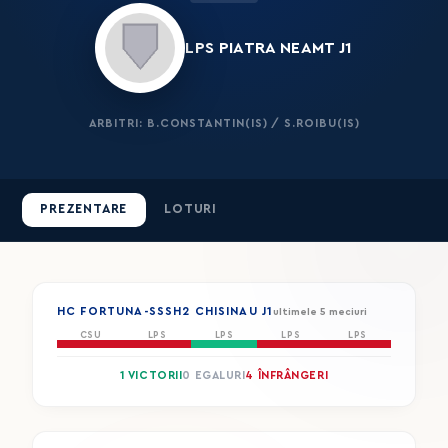
LPS PIATRA NEAMT J1
ARBITRI: B.CONSTANTIN(IS) / S.ROIBU(IS)
PREZENTARE
LOTURI
HC FORTUNA-SSSH2 CHISINAU J1
ultimele 5 meciuri
CSU
LPS
LPS
LPS
LPS
1 VICTORII
0 EGALURI
4 ÎNFRÂNGERI