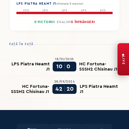
LPS PIATRA NEAMT J1
ultimele 5 meciuri
CSU
LPS
LPS
LPS
ACS
0 VICTORII
0 EGALURI
5 ÎNFRÂNGERI
FAȚĂ ÎN FAȚĂ
LIVE
18/01/2025
LPS Piatra Neamt
HC Fortuna-
10
0
J1
SSSH2 Chisinau J1
28/09/2024
HC Fortuna-
LPS Piatra Neamt
42
20
SSSH2 Chisinau J1
J1