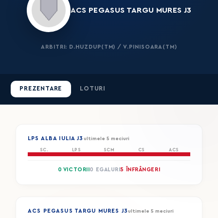
ACS PEGASUS TARGU MURES J3
ARBITRI: D.HUZDUP(TM) / V.PINISOARA(TM)
PREZENTARE
LOTURI
LPS ALBA IULIA J3
ultimele 5 meciuri
SC.
LPS
SCM
CS
ACS
0 VICTORII
0 EGALURI
5 ÎNFRÂNGERI
ACS PEGASUS TARGU MURES J3
ultimele 5 meciuri