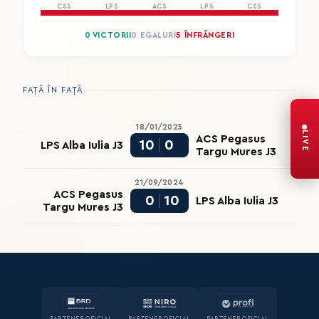
CSS
LPS
ACS
LPS
CSS
0 VICTORII
0 EGALURI
5 ÎNFRÂNGERI
FAȚĂ ÎN FAȚĂ
18/01/2025
LIVE
ACS Pegasus
10
0
LPS Alba Iulia J3
Targu Mures J3
21/09/2024
ACS Pegasus
0
10
LPS Alba Iulia J3
Targu Mures J3