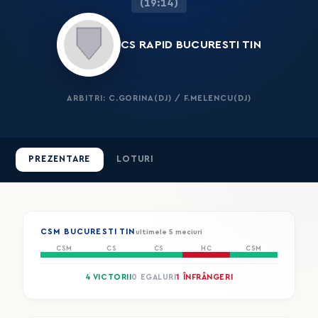
(19:14)
CS RAPID BUCURESTI TIN
ARBITRI: C.GORINA(DJ) / F.MELENCU(DJ)
PREZENTARE
LOTURI
CSM BUCURESTI TIN
ultimele 5 meciuri
CSM
CS
CS
HC
CSM
4 VICTORII
0 EGALURI
1 ÎNFRÂNGERI