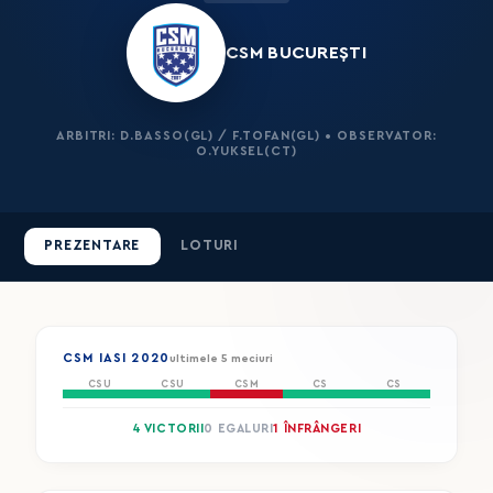
CSM BUCUREȘTI
ARBITRI: D.BASSO(GL) / F.TOFAN(GL) • OBSERVATOR:
O.YUKSEL(CT)
PREZENTARE
LOTURI
CSM IASI 2020
ultimele 5 meciuri
CSU
CSU
CSM
CS
CS
4 VICTORII
0 EGALURI
1 ÎNFRÂNGERI