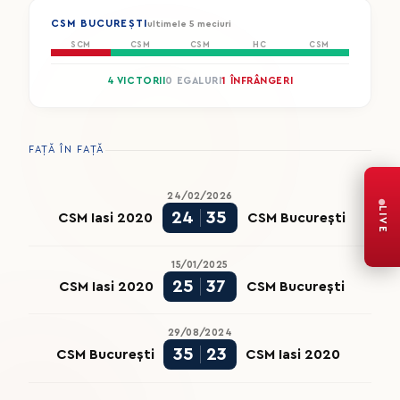
CSM BUCUREȘTI
ultimele 5 meciuri
SCM
CSM
CSM
HC
CSM
4 VICTORII
0 EGALURI
1 ÎNFRÂNGERI
FAȚĂ ÎN FAȚĂ
24/02/2026
LIVE
24
35
CSM Iasi 2020
CSM București
15/01/2025
25
37
CSM Iasi 2020
CSM București
29/08/2024
35
23
CSM București
CSM Iasi 2020