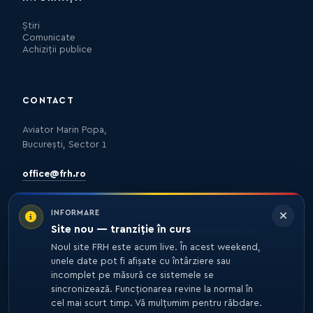
Știri
Comunicate
Achiziții publice
CONTACT
Aviator Marin Popa,
București, Sector 1
office@frh.ro
INFORMARE
Site nou — tranziție în curs
Protecția datelor
Politica de confidențialitate
Nota de informare
Noul site FRH este acum live. În acest weekend,
unele date pot fi afișate cu întârziere sau
incomplet pe măsură ce sistemele se
sincronizează. Funcționarea revine la normal în
© 2026 FRH. TOATE DREPTURILE REZERVATE.
DEZVOLTARE
27MEDIA
cel mai scurt timp. Vă mulțumim pentru răbdare.