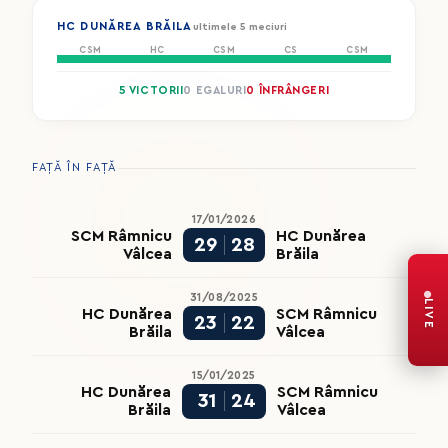
HC DUNĂREA BRĂILA
ultimele 5 meciuri
CSM
HC
CSM
CS
CSM
5 VICTORII
0 EGALURI
0 ÎNFRÂNGERI
FAȚĂ ÎN FAȚĂ
17/01/2026
SCM Râmnicu
HC Dunărea
29
28
Vâlcea
Brăila
31/08/2025
LIVE
HC Dunărea
SCM Râmnicu
23
22
Brăila
Vâlcea
15/01/2025
HC Dunărea
SCM Râmnicu
31
24
Brăila
Vâlcea