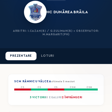
HC DUNĂREA BRĂILA
ARBITRI: I.CAZAN(B) / G.SULIMAN(B) • OBSERVATOR:
M.MARGARIT(PH)
PREZENTARE
LOTURI
SCM RÂMNICU VÂLCEA
ultimele 5 meciuri
CS
CS
CS
CSM
CSM
3 VICTORII
0 EGALURI
2 ÎNFRÂNGERI