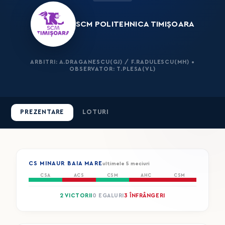
SCM POLITEHNICA TIMIȘOARA
ARBITRI: A.DRAGANESCU(GJ) / F.RADULESCU(MH) •
OBSERVATOR: T.PLESA(VL)
PREZENTARE
LOTURI
CS MINAUR BAIA MARE
ultimele 5 meciuri
CSA
ACS
CSM
AHC
CSM
2 VICTORII
0 EGALURI
3 ÎNFRÂNGERI