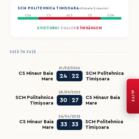
SCM POLITEHNICA TIMIȘOARA
ultimele 5 meciuri
CSA
CS
ACS
CS
CSM
2 VICTORII
0 EGALURI
3 ÎNFRÂNGERI
FAȚĂ ÎN FAȚĂ
01/03/2026
CS Minaur Baia
SCM Politehnica
24
22
Mare
Timișoara
28/09/2025
LIVE
SCM Politehnica
CS Minaur Baia
30
27
Timișoara
Mare
26/04/2025
CS Minaur Baia
SCM Politehnica
33
33
Mare
Timișoara