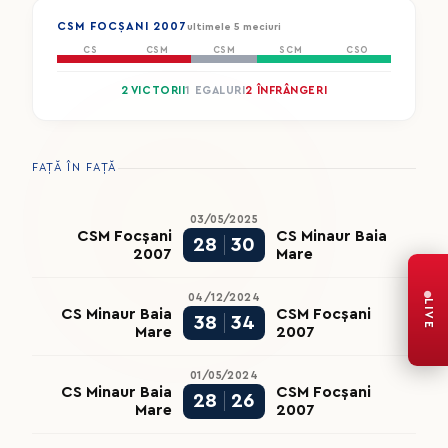
CSM FOCȘANI 2007
ultimele 5 meciuri
CS
CSM
CSM
SCM
CSO
2 VICTORII
1 EGALURI
2 ÎNFRÂNGERI
FAȚĂ ÎN FAȚĂ
03/05/2025
CSM Focșani
CS Minaur Baia
28
30
2007
Mare
04/12/2024
LIVE
CS Minaur Baia
CSM Focșani
38
34
Mare
2007
01/05/2024
CS Minaur Baia
CSM Focșani
28
26
Mare
2007