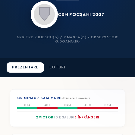
CSM FOCȘANI 2007
ARBITRI: R.ILIESCU(B) / P.MANEA(B) • OBSERVATOR:
G.DOANA(IF)
PREZENTARE
LOTURI
CS MINAUR BAIA MARE
ultimele 5 meciuri
CSA
ACS
CSM
AHC
CSM
2 VICTORII
0 EGALURI
3 ÎNFRÂNGERI