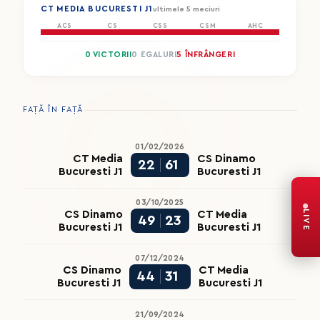
CT MEDIA BUCURESTI J1
ultimele 5 meciuri
ACS
CS
CSS
CSM
AHC
0 VICTORII
0 EGALURI
5 ÎNFRÂNGERI
FAȚĂ ÎN FAȚĂ
01/02/2026
CT Media
CS Dinamo
22
61
Bucuresti J1
Bucuresti J1
03/10/2025
LIVE
CS Dinamo
CT Media
49
23
Bucuresti J1
Bucuresti J1
07/12/2024
CS Dinamo
CT Media
44
31
Bucuresti J1
Bucuresti J1
21/09/2024