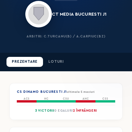
CT MEDIA BUCURESTI J1
ARBITRI: C.TURCANU(B) / A.CARPIUC(BZ)
PREZENTARE
LOTURI
CS DINAMO BUCURESTI J1
ultimele 5 meciuri
ACS
HC
CSU
AHC
CSS
3 VICTORII
0 EGALURI
2 ÎNFRÂNGERI