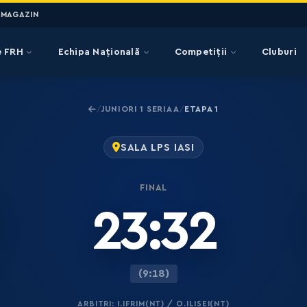
MAGAZIN
e FRH
Echipa Națională
Competiții
Cluburi
JUNIORI 1 SERIA A
ETAPA 1
/
/
SALA LPS IASI
FINAL
23:32
(9:18)
ARBITRI: I.IFRIM(NT) / O.ILISEI(NT)