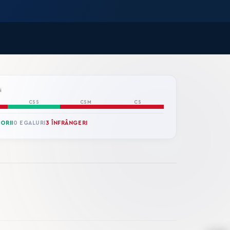
i
CSS
CSM
CS
TORII
0 EGALURI
3 ÎNFRÂNGERI