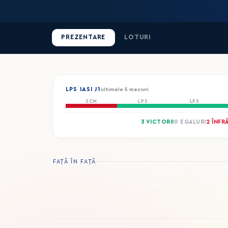
PREZENTARE
LOTURI
LPS IASI J1
ultimele 5 meciuri
SCM
LPS
LPS
3 VICTORII
0 EGALURI
2 ÎNFR
FAȚĂ ÎN FAȚĂ