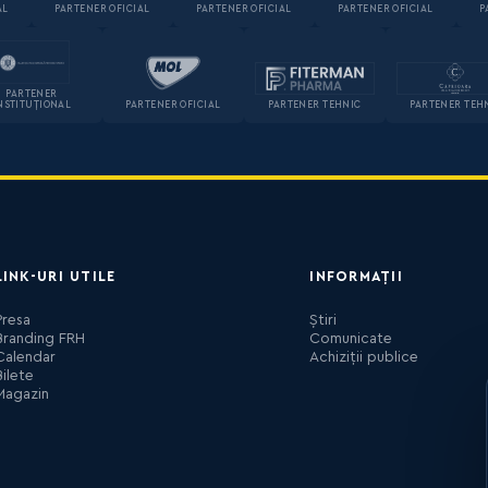
AL
PARTENER OFICIAL
PARTENER OFICIAL
PARTENER OFICIAL
P
PARTENER
NSTITUȚIONAL
PARTENER OFICIAL
PARTENER TEHNIC
PARTENER TEH
LINK-URI UTILE
INFORMAȚII
Presa
Știri
Branding FRH
Comunicate
Calendar
Achiziții publice
Bilete
Magazin