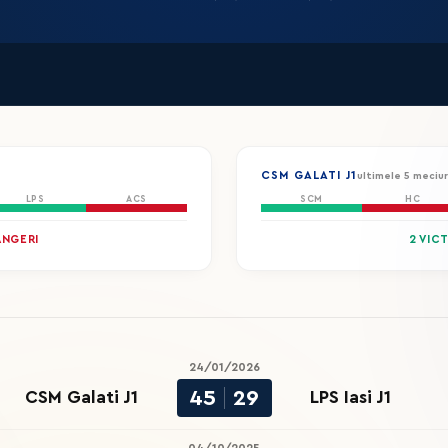
CSM GALATI J1
ultimele 5 meciur
LPS
ACS
SCM
HC
ÂNGERI
2 VIC
24/01/2026
45
29
CSM Galati J1
LPS Iasi J1