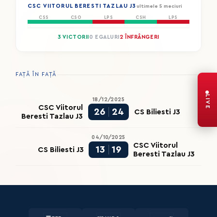
CSC VIITORUL BERESTI TAZLAU J3
ultimele 5 meciuri
CSS
CSO
LPS
CSH
LPS
3 VICTORII
0 EGALURI
2 ÎNFRÂNGERI
FAȚĂ ÎN FAȚĂ
LIVE
18/12/2025
CSC Viitorul
26
24
CS Biliesti J3
Beresti Tazlau J3
04/10/2025
CSC Viitorul
13
19
CS Biliesti J3
Beresti Tazlau J3