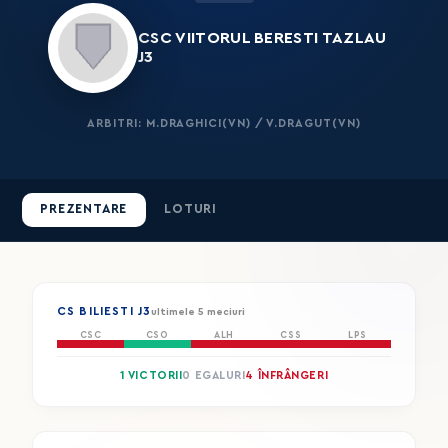
CSC VIITORUL BERESTI TAZLAU
J3
ARBITRI: M.DRAGHICI(VN) / V.DRAGUT(VN)
PREZENTARE
LOTURI
CS BILIESTI J3
ultimele 5 meciuri
CSC
CSO
ALH
CSS
LPS
1 VICTORII
0 EGALURI
4 ÎNFRÂNGERI