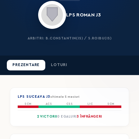
LPS ROMAN J3
ARBITRI: B.CONSTANTIN(IS) / S.ROIBU(IS)
PREZENTARE
LOTURI
LPS SUCEAVA J3
ultimele 5 meciuri
SCM
ACS
CSS
LIC
SCM
2 VICTORII
0 EGALURI
3 ÎNFRÂNGERI