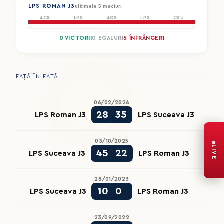
LPS ROMAN J3
ultimele 5 meciuri
ACS
LPS
ACS
LPS
CSU
0 VICTORII
0 EGALURI
5 ÎNFRÂNGERI
FAȚĂ ÎN FAȚĂ
06/02/2026
28
35
LPS Roman J3
LPS Suceava J3
03/10/2025
LIVE
45
22
LPS Suceava J3
LPS Roman J3
28/01/2023
10
0
LPS Suceava J3
LPS Roman J3
23/09/2022