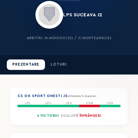
LPS SUCEAVA J2
ARBITRI: M.MOISIUC(IS) / C.MUNTEANU(IS)
PREZENTARE
LOTURI
CS OK SPORT ONESTI J2
ultimele 5 meciuri
LPS
LPS
LPS
CSM
CSS
4 VICTORII
0 EGALURI
1 ÎNFRÂNGERI