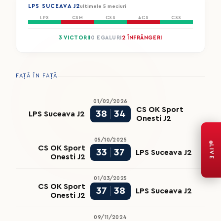
LPS SUCEAVA J2
ultimele 5 meciuri
LPS
CSM
CSS
ACS
CSS
3 VICTORII
0 EGALURI
2 ÎNFRÂNGERI
FAȚĂ ÎN FAȚĂ
01/02/2026
CS OK Sport
38
34
LPS Suceava J2
Onesti J2
05/10/2025
LIVE
CS OK Sport
33
37
LPS Suceava J2
Onesti J2
01/03/2025
CS OK Sport
37
38
LPS Suceava J2
Onesti J2
09/11/2024